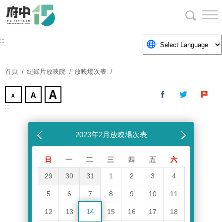
跳
到
主
要
:::
內
容
首頁
紀錄片放映院
放映場次表
區
塊
:::
跳過放映場次表
上個月
2023年2月放映場次表
下個月
日
一
二
三
四
五
六
29
30
31
1
2
3
4
5
6
7
8
9
10
11
12
13
14
15
16
17
18