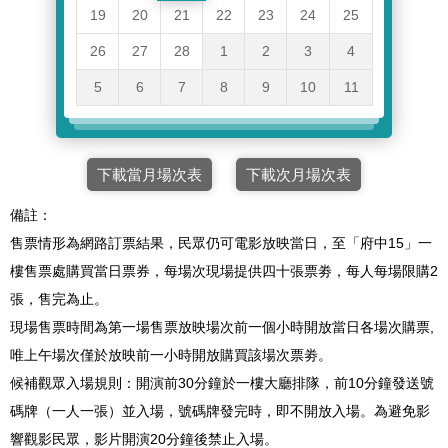
19
20
21
22
23
24
25
26
27
28
1
2
3
4
5
6
7
8
9
10
11
下載當月場次表
下載次月場次表
備註：
售票情形為網路訂票結果，民眾仍可電影放映當日，至「府中15」一
樓售票處購買當日票券，每場次現場提供四十張票劵，每人每場限購2
張，售完為止。
現場售票時間為第一場售票放映場次前一個小時開放當日各場次購票,
唯上午場次僅於放映前一小時開放購買該場次票劵。
候補觀眾入場規則：開演前30分鐘於一樓大廳排隊，前10分鐘發送號
碼牌（一人一張）並入場，號碼牌發完時，即不開放入場。為避免影
響觀影民眾，影片開演20分鐘後禁止入場。