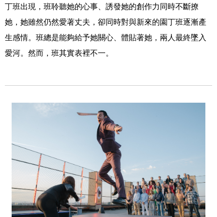
丁班出現，班聆聽她的心事、誘發她的創作力同時不斷撩
她，她雖然仍然愛著丈夫，卻同時對與新來的園丁班逐漸產
生感情。班總是能夠給予她關心、體貼著她，兩人最終墜入
愛河。然而，班其實表裡不一。