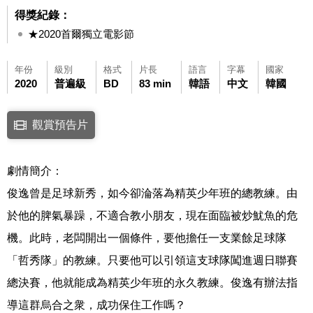
得獎紀錄：
★2020首爾獨立電影節
年份
級別
格式
片長
語言
字幕
國家
2020
普遍級
BD
83 min
韓語
中文
韓國
點擊下列連結開啟視窗後，可使用鍵盤Tab鍵移至影片中央播放鍵，再按鍵
觀賞預告片
連結至Youtube網站觀看此影片(開新視窗)
劇情簡介：
俊逸曾是足球新秀，如今卻淪落為精英少年班的總教練。由
於他的脾氣暴躁，不適合教小朋友，現在面臨被炒魷魚的危
機。此時，老闆開出一個條件，要他擔任一支業餘足球隊
「哲秀隊」的教練。只要他可以引領這支球隊闖進週日聯賽
總決賽，他就能成為精英少年班的永久教練。俊逸有辦法指
導這群烏合之衆，成功保住工作嗎？