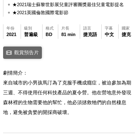
★2021瑞士蘇黎世影展兒童評審團獎最佳兒童電影提名
★2021英國倫敦國際電影節
年份
級別
格式
片長
語言
字幕
國家
2021
普遍級
BD
81 min
捷克語
中文
捷克
點擊下列連結開啟視窗後，可使用鍵盤Tab鍵移至影片中央播放鍵，再按鍵
觀賞預告片
連結至Youtube網站觀看此影片(開新視窗)
劇情簡介：
來自城市的小男孩馬汀為了克服手機成癮症，被迫參加為期
三週、不得使用任何科技產品的夏令營。他在營地意外發現
森林裡的生物需要他的幫忙，他必須拯救牠們的自然棲息
地，避免被貪婪的開採商破壞。