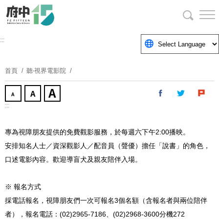
跳
到
主
要
:::
內
容
首頁
聽‧視界電影院
區
塊
:::
專為視障朋友提供的免費觀影服務，於每週六下午
2:00
播映。
安排知名人士／資深觀影人／配音員（聲優）擔任「說書」的角色，
口述電影內容。歡迎導盲犬及親友陪伴入場。
※ 報名方式
採電話報名，視障朋友們一次可報名
3
個名額（含報名者與兩位陪伴
者），報名電話：
(02)2965-7186
、
(02)2968-3600
分機
272