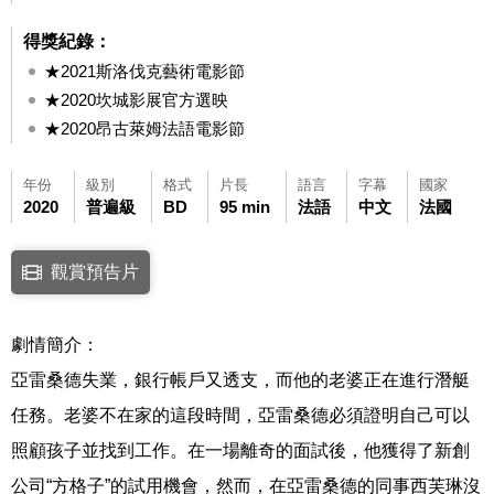
得獎紀錄：
★2021斯洛伐克藝術電影節
★2020坎城影展官方選映
★2020昂古萊姆法語電影節
年份
級別
格式
片長
語言
字幕
國家
2020
普遍級
BD
95 min
法語
中文
法國
點擊下列連結開啟視窗後，可使用鍵盤Tab鍵移至影片中央播放鍵，再按鍵
觀賞預告片
連結至Youtube網站觀看此影片(開新視窗)
劇情簡介：
亞雷桑德失業，銀行帳戶又透支，而他的老婆正在進行潛艇
任務。老婆不在家的這段時間，亞雷桑德必須證明自己可以
照顧孩子並找到工作。在一場離奇的面試後，他獲得了新創
公司“方格子”的試用機會，然而，在亞雷桑德的同事西芙琳沒