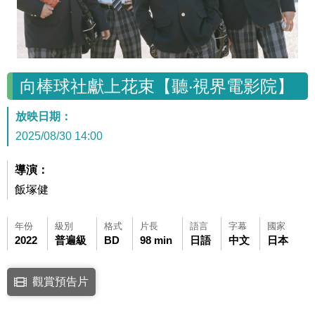
向棒球社獻上花束【聽‧視界電影院】
放映日期：
2025/08/30 14:00
導演：
飯塚健
年份
級別
格式
片長
語言
字幕
國家
2022
普遍級
BD
98 min
日語
中文
日本
點擊下列連結開啟視窗後，可使用鍵盤Tab鍵移至影片中央播放鍵，再按鍵
觀賞預告片
連結至Youtube網站觀看此影片(開新視窗)