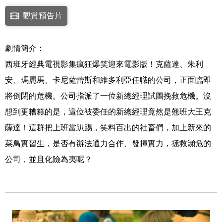
點擊下列連結開啟視窗後，可使用鍵盤Tab鍵移至影片中央播放鍵，再按鍵
觀賞預告片
連結至Youtube網站觀看此影片(開新視窗)
劇情簡介：
西班牙經典電視影集瘋狂爆笑迎來電影版！克薩達、朱利
安、瑪麗馬、卡尼薩蕾斯和維多利亞任職的公司，正面臨即
將倒閉的危機。公司指派了一位新總經理試圖挽救危機。沒
想到更糟糕的是，這位被委任的新總經理竟然是翹班大王克
薩達！這群把上班當趴踢，笑料百出的社畜們，加上新來的
菜鳥實習生，是否有辦法通力合作、發揮實力，拯救瀕危的
公司，並且化險為夷呢？