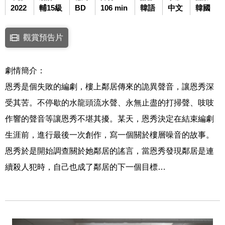
2022
輔15級
BD
106 min
韓語
中文
韓國
點擊下列連結開啟視窗後，可使用鍵盤Tab鍵移至影片中央播放鍵，再按鍵
觀賞預告片
連結至Youtube網站觀看此影片(開新視窗)
劇情簡介：
恩秀是個失敗的編劇，樓上鄰居傳來的詭異聲音，讓恩秀深
受其苦。不停歇的水龍頭流水聲、永無止盡的打掃聲、吱吱
作響的聲音等讓恩秀不堪其擾。某天，恩秀決定在結束編劇
生涯前，進行最後一次創作，寫一個關於樓層噪音的故事。
恩秀於是開始調查關於她鄰居的謠言，當恩秀發現鄰居是連
續殺人犯時，自己也成了鄰居的下一個目標…