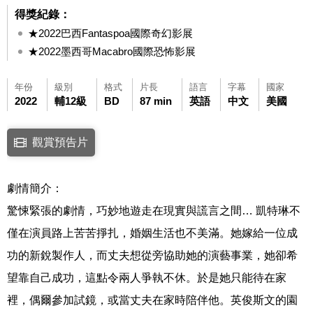
得獎紀錄：
★2022巴西Fantaspoa國際奇幻影展
★2022墨西哥Macabro國際恐怖影展
年份
級別
格式
片長
語言
字幕
國家
2022
輔12級
BD
87 min
英語
中文
美國
點擊下列連結開啟視窗後，可使用鍵盤Tab鍵移至影片中央播放鍵，再按鍵
觀賞預告片
連結至Youtube網站觀看此影片(開新視窗)
劇情簡介：
驚悚緊張的劇情，巧妙地遊走在現實與謊言之間… 凱特琳不
僅在演員路上苦苦掙扎，婚姻生活也不美滿。她嫁給一位成
功的新銳製作人，而丈夫想從旁協助她的演藝事業，她卻希
望靠自己成功，這點令兩人爭執不休。於是她只能待在家
裡，偶爾參加試鏡，或當丈夫在家時陪伴他。英俊斯文的園