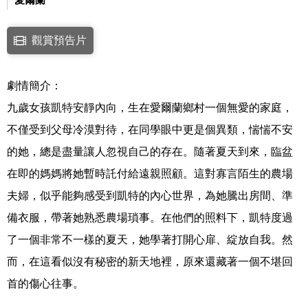
點擊下列連結開啟視窗後，可使用鍵盤Tab鍵移至影片中央播放鍵，再按鍵
觀賞預告片
連結至Youtube網站觀看此影片(開新視窗)
劇情簡介：
九歲女孩凱特安靜內向，生在愛爾蘭鄉村一個無愛的家庭，
不僅受到父母冷漠對待，在同學眼中更是個異類，惴惴不安
的她，總是盡量讓人忽視自己的存在。隨著夏天到來，臨盆
在即的媽媽將她暫時託付給遠親照顧。這對寡言陌生的農場
夫婦，似乎能夠感受到凱特的內心世界，為她騰出房間、準
備衣服，帶著她熟悉農場瑣事。在他們的照料下，凱特度過
了一個非常不一樣的夏天，她學著打開心扉、綻放自我。然
而，在這看似沒有秘密的新天地裡，原來還藏著一個不堪回
首的傷心往事。