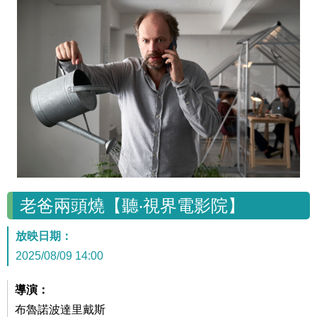
老爸兩頭燒【聽‧視界電影院】
放映日期：
2025/08/09 14:00
導演：
布魯諾波達里戴斯