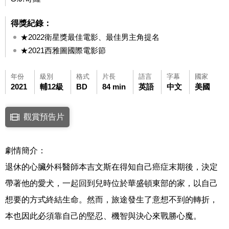
得獎紀錄：
★2022衛星獎最佳電影、最佳男主角提名
★2021西雅圖國際電影節
年份
級別
格式
片長
語言
字幕
國家
2021
輔12級
BD
84 min
英語
中文
美國
點擊下列連結開啟視窗後，可使用鍵盤Tab鍵移至影片中央播放鍵，再按鍵
觀賞預告片
連結至Youtube網站觀看此影片(開新視窗)
劇情簡介：
退休的心臟外科醫師本吉文斯在得知自己癌症末期後，決定
帶著他的愛犬，一起回到兒時位於華盛頓東部的家，以自己
想要的方式終結生命。然而，旅途發生了意想不到的轉折，
本也因此必須靠自己的堅忍、機智與決心來戰勝心魔。