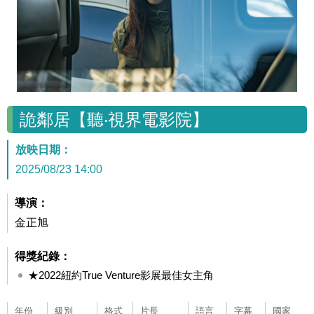
詭鄰居【聽‧視界電影院】
放映日期：
2025/08/23 14:00
導演：
金正旭
得獎紀錄：
★2022紐約True Venture影展最佳女主角
年份
級別
格式
片長
語言
字幕
國家