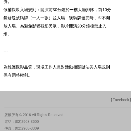
劵。
候補觀眾入場規則：開演前30分鐘於一樓大廳排隊，前10分
鐘發送號碼牌（一人一張）並入場，號碼牌發完時，即不開
放入場。為避免影響觀影民眾，影片開演20分鐘後禁止入
場。
---
為維護觀影品質，現場工作人員對活動相關辦法與入場規則
保有調整權利。
【Faceboo
版權所有 © 2016 All Rights Reserved.
電話：(02)2968-3600
傳真：(02)2968-3309