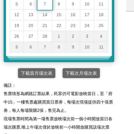
5
6
7
8
9
10
11
12
13
14
15
16
17
18
19
20
21
22
23
24
25
26
27
28
1
2
3
4
5
6
7
8
9
10
11
下載當月場次表
下載次月場次表
備註：
售票情形為網路訂票結果，民眾仍可電影放映當日，至「府
中15」一樓售票處購買當日票券，每場次現場提供四十張票
劵，每人每場限購2張，售完為止。
現場售票時間為第一場售票放映場次前一個小時開放當日各
場次購票,唯上午場次僅於放映前一小時開放購買該場次票