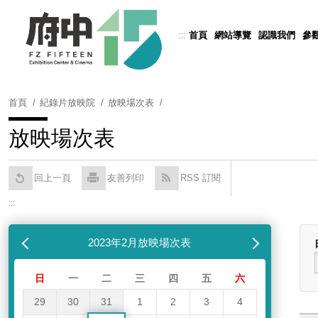
跳
到
首頁
網站導覽
認識我們
參
:::
Powered by
Translate
主
要
內
容
首頁
紀錄片放映院
放映場次表
區
塊
放映場次表
回上一頁
友善列印
RSS 訂閱
:::
跳過放映場次表
列表
月
2023年2月放映場次表
下個月
日
一
二
三
四
五
六
29
30
31
1
2
3
4