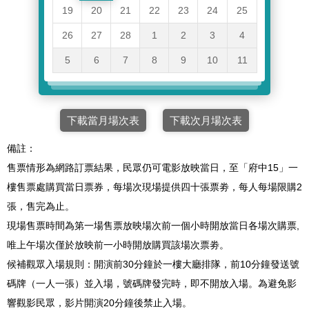
19
20
21
22
23
24
25
26
27
28
1
2
3
4
5
6
7
8
9
10
11
下載當月場次表
下載次月場次表
備註：
售票情形為網路訂票結果，民眾仍可電影放映當日，至「府中15」一
樓售票處購買當日票券，每場次現場提供四十張票劵，每人每場限購2
張，售完為止。
現場售票時間為第一場售票放映場次前一個小時開放當日各場次購票,
唯上午場次僅於放映前一小時開放購買該場次票劵。
候補觀眾入場規則：開演前30分鐘於一樓大廳排隊，前10分鐘發送號
碼牌（一人一張）並入場，號碼牌發完時，即不開放入場。為避免影
響觀影民眾，影片開演20分鐘後禁止入場。