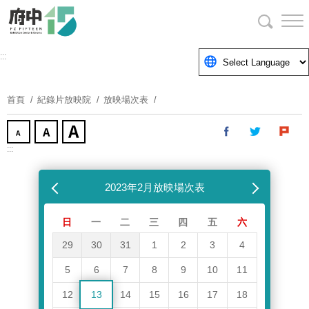
跳
到
主
要
:::
內
容
首頁
紀錄片放映院
放映場次表
區
塊
:::
跳過放映場次表
上個月
2023年2月放映場次表
下個月
日
一
二
三
四
五
六
29
30
31
1
2
3
4
5
6
7
8
9
10
11
12
13
14
15
16
17
18