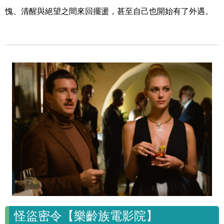
愧、清醒與絕望之間來回擺盪，甚至自己也開始有了外遇。
怪盜密令【樂齡族電影院】