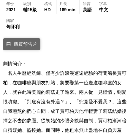
年份
級別
格式
片長
語言
字幕
2021
輔15級
HD
169 min
英語
中文
國家
匈牙利
點擊下列連結開啟視窗後，可使用鍵盤Tab鍵移至影片中央播放鍵，再按鍵
觀賞預告片
連結至Youtube網站觀看此影片(開新視窗)
劇情簡介：
一名人生歷經洗鍊、僅有少許浪漫邂逅經驗的荷蘭船長賈可
柏，在咖啡廳與朋友打賭，將要娶第一位走進咖啡廳的女
人，就在此時美麗的莉茲走了進來。兩人從一見鍾情，到愛
恨嗔癡。「到底有沒有外遇？」、「究竟愛不愛我？」這些
自我煎熬的捫心自問，成了賈可柏與他年輕妻子莉茲結婚後
揮之不去的夢魘。從初始的冷眼旁觀與自制，賈可柏漸漸暗
自猜疑她、監控她。而同時，他也永無止盡地在自負與羞