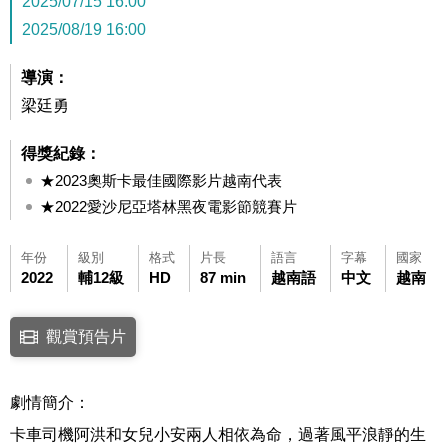
2025/07/15 16:00
2025/08/19 16:00
導演：
梁廷勇
得獎紀錄：
★2023奧斯卡最佳國際影片越南代表
★2022愛沙尼亞塔林黑夜電影節競賽片
年份
級別
格式
片長
語言
字幕
國家
2022
輔12級
HD
87 min
越南語
中文
越南
點擊下列連結開啟視窗後，可使用鍵盤Tab鍵移至影片中央播放鍵，再按鍵
觀賞預告片
連結至Youtube網站觀看此影片(開新視窗)
劇情簡介：
卡車司機阿洪和女兒小安兩人相依為命，過著風平浪靜的生