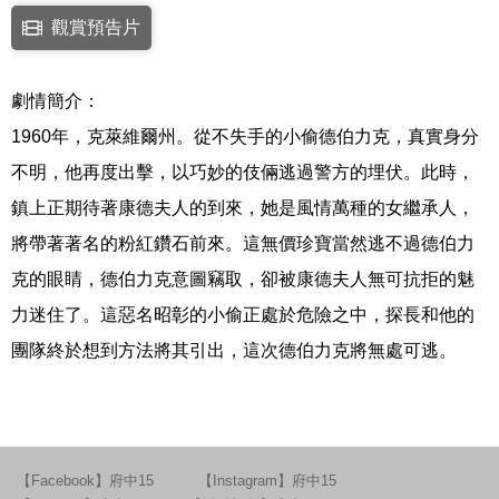
點擊下列連結開啟視窗後，可使用鍵盤Tab鍵移至影片中央播放鍵，再按鍵
觀賞預告片
連結至Youtube網站觀看此影片(開新視窗)
劇情簡介：
1960年，克萊維爾州。從不失手的小偷德伯力克，真實身分
不明，他再度出擊，以巧妙的伎倆逃過警方的埋伏。此時，
鎮上正期待著康德夫人的到來，她是風情萬種的女繼承人，
將帶著著名的粉紅鑽石前來。這無價珍寶當然逃不過德伯力
克的眼睛，德伯力克意圖竊取，卻被康德夫人無可抗拒的魅
力迷住了。這惡名昭彰的小偷正處於危險之中，探長和他的
團隊終於想到方法將其引出，這次德伯力克將無處可逃。
【Facebook】府中15
【Instagram】府中15