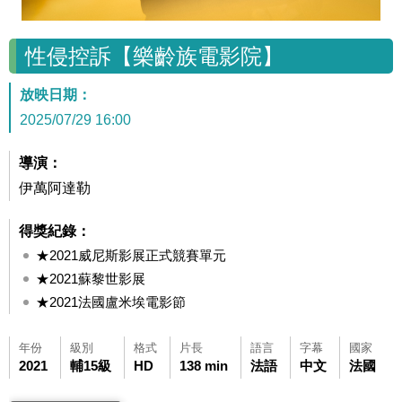
性侵控訴【樂齡族電影院】
放映日期：
2025/07/29 16:00
導演：
伊萬阿達勒
得獎紀錄：
★2021威尼斯影展正式競賽單元
★2021蘇黎世影展
★2021法國盧米埃電影節
年份
級別
格式
片長
語言
字幕
國家
2021
輔15級
HD
138 min
法語
中文
法國