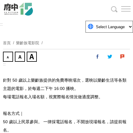
跳
到
主
要
:::
內
容
首頁
樂齡族電影院
區
塊
:::
針對
50
歲以上樂齡族提供的免費專映場次，選映以樂齡生活等各類
主題的電影，於每週二下午
16:00
播映。
每場電話報名入場名額，視實際報名情況做適度調整。
報名方式｜
50
歲以上民眾參與。 一律採電話報名，不開放現場報名，請提前報
名。