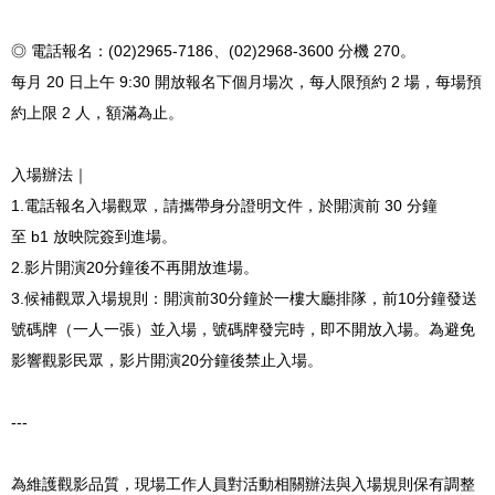
◎ 電話報名：
(02)2965-7186
、
(02)2968-3600
分機
270
。
每月
20
日上午
9:30
開放報名下個月場次，每人限預約
2
場，每場預
約上限
2
人，額滿為止。
入場辦法｜
1.
電話報名入場觀眾，請攜帶身分證明文件，於開演前
30
分鐘
至
b1
放映院簽到進場。
2.
影片開演
20
分鐘後不再開放進場。
3.
候補觀眾入場規則：
開演前30分鐘於一樓大廳排隊，前10分鐘發送
號碼牌（一人一張）並入場，號碼牌發完時，即不開放入場。為避免
影響觀影民眾，影片開演20分鐘後禁止入場。
---
為維護觀影品質，現場工作人員對活動相關辦法與入場規則保有調整