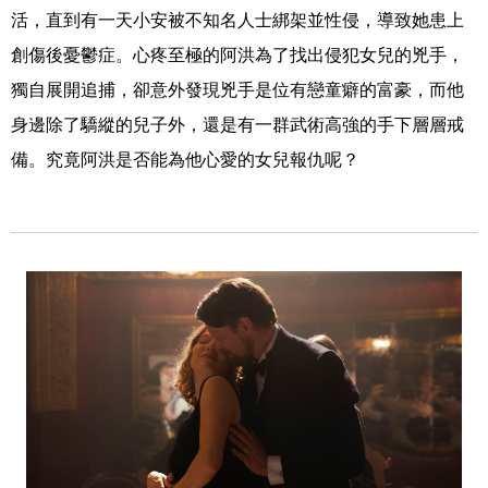
活，直到有一天小安被不知名人士綁架並性侵，導致她患上
創傷後憂鬱症。心疼至極的阿洪為了找出侵犯女兒的兇手，
獨自展開追捕，卻意外發現兇手是位有戀童癖的富豪，而他
身邊除了驕縱的兒子外，還是有一群武術高強的手下層層戒
備。究竟阿洪是否能為他心愛的女兒報仇呢？