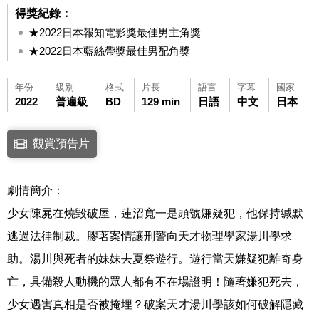
得獎紀錄：
★2022日本報知電影獎最佳男主角獎
★2022日本藍絲帶獎最佳男配角獎
年份
級別
格式
片長
語言
字幕
國家
2022
普遍級
BD
129 min
日語
中文
日本
點擊下列連結開啟視窗後，可使用鍵盤Tab鍵移至影片中央播放鍵，再按鍵
觀賞預告片
連結至Youtube網站觀看此影片(開新視窗)
劇情簡介：
少女陳屍在燒毀破屋，蓮沼寬一是頭號嫌疑犯，他保持緘默
逃過法律制裁。膠著案情讓刑警向天才物理學家湯川學求
助。湯川與死者的妹妹去夏祭遊行。遊行當天嫌疑犯離奇身
亡，具備殺人動機的眾人都有不在場證明！隨著嫌犯死去，
少女遇害真相是否被掩埋？破案天才湯川學該如何破解隱藏