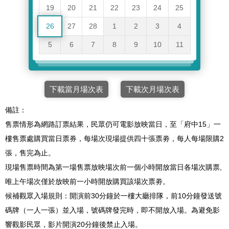
19
20
21
22
23
24
25
26
27
28
1
2
3
4
5
6
7
8
9
10
11
下載當月場次表
下載次月場次表
備註：
售票情形為網路訂票結果，民眾仍可電影放映當日，至「府中15」一
樓售票處購買當日票券，每場次現場提供四十張票劵，每人每場限購2
張，售完為止。
現場售票時間為第一場售票放映場次前一個小時開放當日各場次購票,
唯上午場次僅於放映前一小時開放購買該場次票劵。
候補觀眾入場規則：開演前30分鐘於一樓大廳排隊，前10分鐘發送號
碼牌（一人一張）並入場，號碼牌發完時，即不開放入場。為避免影
響觀影民眾，影片開演20分鐘後禁止入場。