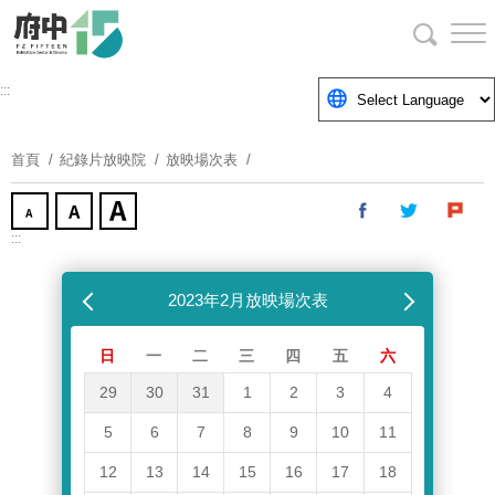
跳
到
主
要
:::
內
容
首頁
紀錄片放映院
放映場次表
區
塊
:::
跳過放映場次表
上個月
2023年2月放映場次表
下個月
日
一
二
三
四
五
六
29
30
31
1
2
3
4
5
6
7
8
9
10
11
12
13
14
15
16
17
18