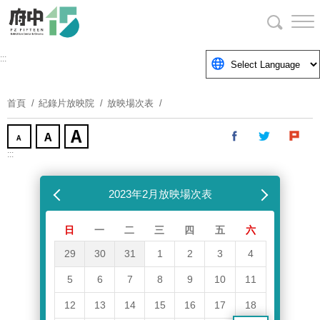
跳
到
主
要
:::
內
容
首頁
紀錄片放映院
放映場次表
區
塊
:::
跳過放映場次表
上個月
2023年2月放映場次表
下個月
日
一
二
三
四
五
六
29
30
31
1
2
3
4
5
6
7
8
9
10
11
12
13
14
15
16
17
18