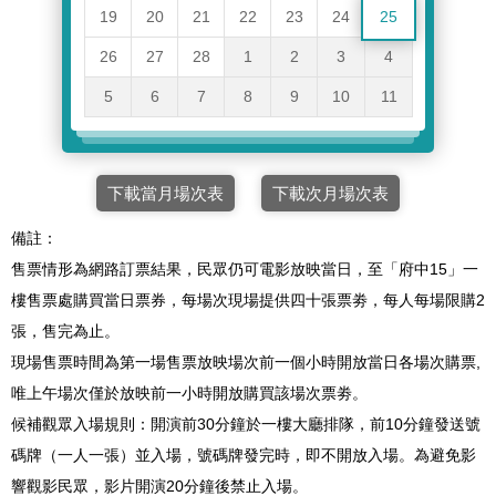
19
20
21
22
23
24
25
26
27
28
1
2
3
4
5
6
7
8
9
10
11
下載當月場次表
下載次月場次表
備註：
售票情形為網路訂票結果，民眾仍可電影放映當日，至「府中15」一
樓售票處購買當日票券，每場次現場提供四十張票劵，每人每場限購2
張，售完為止。
現場售票時間為第一場售票放映場次前一個小時開放當日各場次購票,
唯上午場次僅於放映前一小時開放購買該場次票劵。
候補觀眾入場規則：開演前30分鐘於一樓大廳排隊，前10分鐘發送號
碼牌（一人一張）並入場，號碼牌發完時，即不開放入場。為避免影
響觀影民眾，影片開演20分鐘後禁止入場。