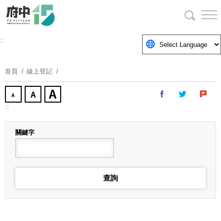
跳
到
主
要
:::
內
容
首頁
線上登記
區
塊
:::
關鍵字