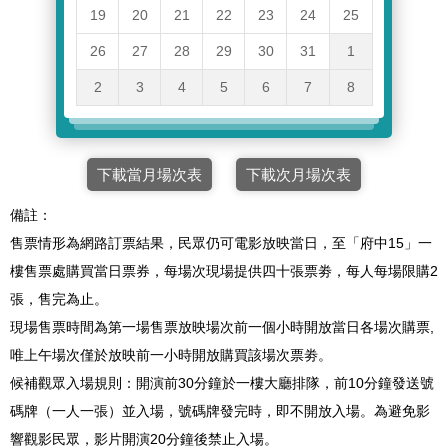
19
20
21
22
23
24
25
26
27
28
29
30
31
1
2
3
4
5
6
7
8
下載當月場次表
下載次月場次表
備註：
售票情形為網路訂票結果，民眾仍可電影放映當日，至「府中15」一
樓售票處購買當日票券，每場次現場提供四十張票劵，每人每場限購2
張，售完為止。
現場售票時間為第一場售票放映場次前一個小時開放當日各場次購票,
唯上午場次僅於放映前一小時開放購買該場次票劵。
候補觀眾入場規則：開演前30分鐘於一樓大廳排隊，前10分鐘發送號
碼牌（一人一張）並入場，號碼牌發完時，即不開放入場。為避免影
響觀影民眾，影片開演20分鐘後禁止入場。