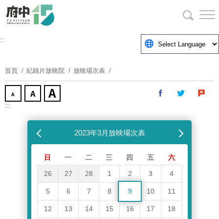
跳
到
主
要
:::
內
容
首頁
紀錄片放映院
放映場次表
區
塊
:::
跳過放映場次表
上個月
2023年3月放映場次表
下個月
日
一
二
三
四
五
六
26
27
28
1
2
3
4
5
6
7
8
9
10
11
12
13
14
15
16
17
18