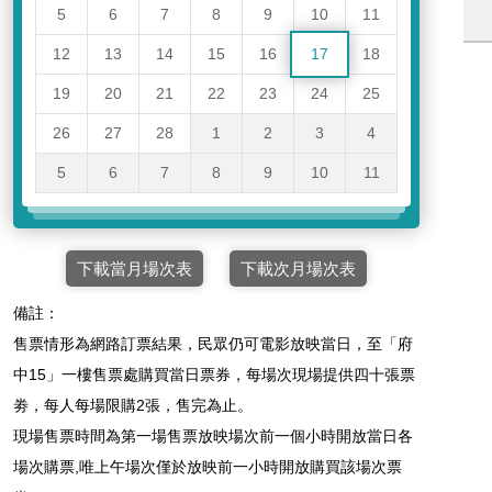
5
6
7
8
9
10
11
12
13
14
15
16
17
18
19
20
21
22
23
24
25
26
27
28
1
2
3
4
5
6
7
8
9
10
11
下載當月場次表
下載次月場次表
備註：
售票情形為網路訂票結果，民眾仍可電影放映當日，至「府
中15」一樓售票處購買當日票券，每場次現場提供四十張票
劵，每人每場限購2張，售完為止。
現場售票時間為第一場售票放映場次前一個小時開放當日各
場次購票,唯上午場次僅於放映前一小時開放購買該場次票