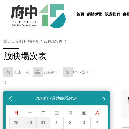
跳
到
首頁
網站導覽
認識我們
參
:::
Powered by
Translate
主
要
內
容
首頁
紀錄片放映院
放映場次表
區
塊
放映場次表
回上一頁
友善列印
RSS 訂閱
:::
跳過放映場次表
列表
月
2023年2月放映場次表
下個月
日
一
二
三
四
五
六
29
30
31
1
2
3
4