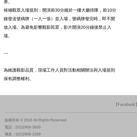
劵。
候補觀眾入場規則：開演前30分鐘於一樓大廳排隊，前10分
鐘發送號碼牌（一人一張）並入場，號碼牌發完時，即不開
放入場。為避免影響觀影民眾，影片開演20分鐘後禁止入
場。
---
為維護觀影品質，現場工作人員對活動相關辦法與入場規則
保有調整權利。
【Faceboo
版權所有 © 2016 All Rights Reserved.
電話：(02)2968-3600
傳真：(02)2968-3309