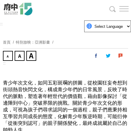
跳
到
主
要
:::
內
容
首頁
特別放映：亞洲影畫
區
塊
:::
青少年次文化，如同五彩斑斕的拼圖，從校園狂妄奇想到
街頭熱音快閃文化，構成青少年們的日常風景，反映了時
代的脈動，塑造著年輕世代的價值觀，藉由影像探討「從
邊陲到中心」突破界限的挑戰。關於青少年次文化的形
成，可視為孩子們尋求認同的一個過程，親子們應秉持相
互學習共同成長的態度，化解青少年叛逆時期，可能衍伸
「從衝突到認可」的親子關係變化，最終成就屬於自己的
帥勁人生。