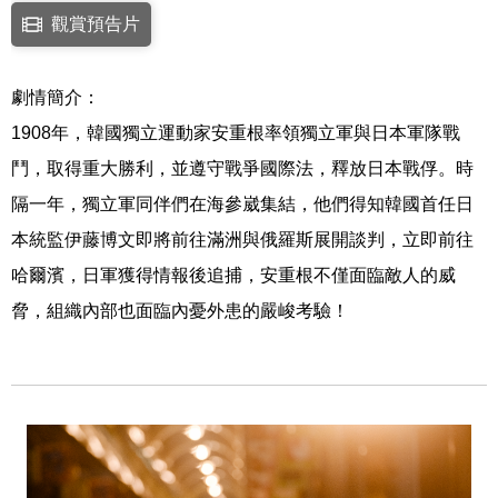
點擊下列連結開啟視窗後，可使用鍵盤Tab鍵移至影片中央播放鍵，再按鍵
觀賞預告片
連結至Youtube網站觀看此影片(開新視窗)
劇情簡介：
1908年，韓國獨立運動家安重根率領獨立軍與日本軍隊戰
鬥，取得重大勝利，並遵守戰爭國際法，釋放日本戰俘。時
隔一年，獨立軍同伴們在海參崴集結，他們得知韓國首任日
本統監伊藤博文即將前往滿洲與俄羅斯展開談判，立即前往
哈爾濱，日軍獲得情報後追捕，安重根不僅面臨敵人的威
脅，組織內部也面臨內憂外患的嚴峻考驗！