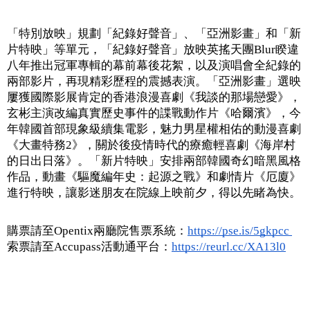
「特別放映」規劃「紀錄好聲音」、「亞洲影畫」和「新
片特映」等單元，「紀錄好聲音」放映英搖天團Blur睽違
八年推出冠軍專輯的幕前幕後花絮，以及演唱會全紀錄的
兩部影片，再現精彩歷程的震撼表演。「亞洲影畫」選映
屢獲國際影展肯定的香港浪漫喜劇《我談的那場戀愛》，
玄彬主演改編真實歷史事件的諜戰動作片《哈爾濱》，今
年韓國首部現象級續集電影，魅力男星權相佑的動漫喜劇
《大畫特務2》，關於後疫情時代的療癒輕喜劇《海岸村
的日出日落》。「新片特映」安排兩部韓國奇幻暗黑風格
作品，動畫《驅魔編年史：起源之戰》和劇情片《厄廈》
進行特映，讓影迷朋友在院線上映前夕，得以先睹為快。
購票請至Opentix兩廳院售票系統：
https://pse.is/5gkpcc 
索票請至Accupass活動通平台：
https://reurl.cc/XA13l0