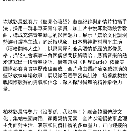
坎城影展競賽片《聽見心嘻望》遊走紀錄與劇情片拍攝手
法，採用一群非專業青年演員，加上片中悅耳動聽饒舌歌
曲，構成充滿青春勵志的影音魅力，展示「嬉哈文化讓弱
勢族群躍為主流」的反轉現象。日本男神野村周平主演
《嘻哈翻轉人生》，以寫實犀利兼具溫情舒緩的影像風
格，描述社會底層主角因偶然間接觸嘻哈，憑藉音樂的熱
愛譜寫出一段青春物語。街舞題材《世界Battle》依據美
國隊參賽真實經歷改編而成，全片藉由喬許哈洛威飾演的
籃球教練串場敘事，展現徵召選手密集訓練，培養默契挑
戰國際競賽的勇氣和信念，深入探討街舞的精神象徵力
量。
柏林影展得獎片《沒關係，我沒事！》融合韓國傳統文
化，集結校園舞蹈、家庭親情元素，全片以流暢敘事處理
主角面對生活、表演和同儕排擠的多重壓力，正向迎接的