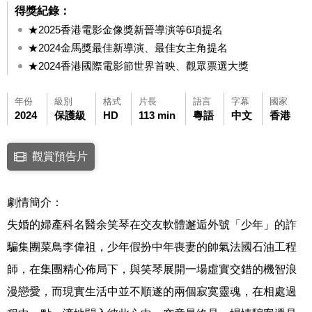
得獎紀錄：
★2025香港電影金像獎新晉導演等6項提名
★2024金馬獎最佳新導演、最佳女主角提名
★2024香港國際電影節世界首映、觀眾票選大獎
年份
級別
格式
片長
語言
字幕
國家
2024
保護級
HD
113 min
粵語
中文
香港
點擊下列連結開啟視窗後，可使用鍵盤Tab鍵移至影片中央播放鍵，再按鍵
觀賞預告片
連結至Youtube網站觀看此影片(開新視窗)
劇情簡介：
失婚的婦產科名醫余笑琴在交友軟體邂逅外號「少年」的詐
騙集團菜鳥李偉祖，少年假扮中年喪妻的帥氣法國石油工程
師，在集團精心佈局下，與笑琴展開一場虛實交錯的機智浪
漫戀愛，而現實生活中並不順遂的兩個寂寞靈魂，在相處過