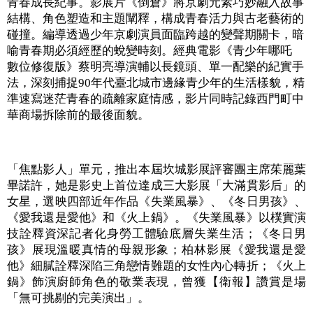
青春成長紀事。影展片《倒倉》將京劇元素巧妙融入故事
結構、角色塑造和主題闡釋，構成青春活力與古老藝術的
碰撞。編導透過少年京劇演員面臨跨越的變聲期關卡，暗
喻青春期必須經歷的蛻變時刻。經典電影《青少年哪吒 
數位修復版》蔡明亮導演輔以長鏡頭、單一配樂的紀實手
法，深刻捕捉90年代臺北城市邊緣青少年的生活樣貌，精
準速寫迷茫青春的疏離家庭情感，影片同時記錄西門町中
華商場拆除前的最後面貌。
「焦點影人」單元，推出本屆坎城影展評審團主席茱麗葉
畢諾許，她是影史上首位達成三大影展「大滿貫影后」的
女星，選映四部近年作品《失業風暴》、《冬日男孩》、
《愛我還是愛他》和《火上鍋》。《失業風暴》以樸實演
技詮釋資深記者化身勞工體驗底層失業生活；《冬日男
孩》展現溫暖真情的母親形象；柏林影展《愛我還是愛
他》細膩詮釋深陷三角戀情難題的女性內心轉折；《火上
鍋》飾演廚師角色的敬業表現，曾獲【衛報】讚賞是場
「無可挑剔的完美演出」。