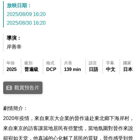
放映日期：
2025/08/09 16:20
2025/08/30 16:20
導演：
岸善幸
年份
級別
格式
片長
語言
字幕
國家
2025
普遍級
DCP
139 min
日語
中文
日本
點擊下列連結開啟視窗後，可使用鍵盤Tab鍵移至影片中央播放鍵，再按鍵
觀賞預告片
連結至Youtube網站觀看此影片(開新視窗)
劇情簡介：
2020年疫情，來自東京大企業的晉作遠赴東北鄉下海岸村，
來自東京的訪客讓當地居民有些驚慌，當地氛圍對晉作來說
卻宛如天堂，他真誠的心化解了居民的質疑，晉作感受到曾