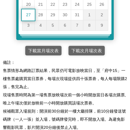
20
21
22
23
24
25
26
27
28
29
30
31
1
2
3
4
5
6
7
8
9
下載當月場次表
下載次月場次表
備註：
售票情形為網路訂票結果，民眾仍可電影放映當日，至「府中15」一
樓售票處購買當日票券，每場次現場提供四十張票劵，每人每場限購2
張，售完為止。
現場售票時間為第一場售票放映場次前一個小時開放當日各場次購票,
唯上午場次僅於放映前一小時開放購買該場次票劵。
候補觀眾入場規則：開演前30分鐘於一樓大廳排隊，前10分鐘發送號
碼牌（一人一張）並入場，號碼牌發完時，即不開放入場。為避免影
響觀影民眾，影片開演20分鐘後禁止入場。