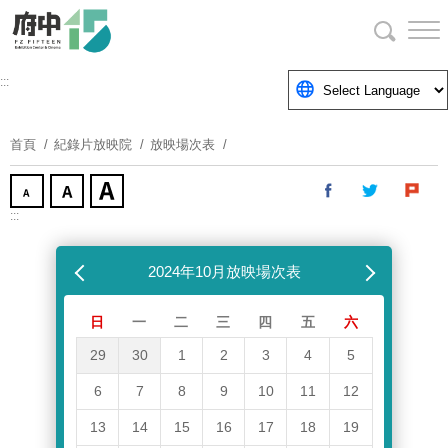
跳
到
主
要
:::
內
容
首頁
紀錄片放映院
放映場次表
區
塊
:::
跳過放映場次表
上個月
2024年10月放映場次表
下個月
日
一
二
三
四
五
六
29
30
1
2
3
4
5
6
7
8
9
10
11
12
13
14
15
16
17
18
19