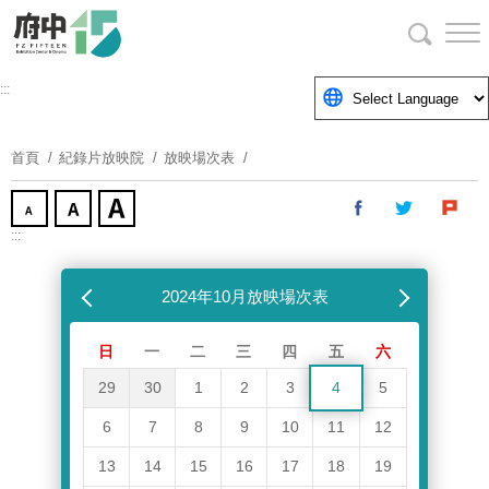
跳
到
主
要
:::
內
容
首頁
紀錄片放映院
放映場次表
區
塊
:::
跳過放映場次表
上個月
2024年10月放映場次表
下個月
日
一
二
三
四
五
六
29
30
1
2
3
4
5
6
7
8
9
10
11
12
13
14
15
16
17
18
19