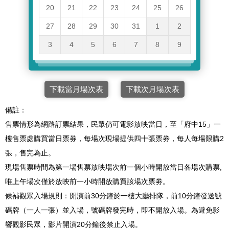
20
21
22
23
24
25
26
27
28
29
30
31
1
2
3
4
5
6
7
8
9
下載當月場次表
下載次月場次表
備註：
售票情形為網路訂票結果，民眾仍可電影放映當日，至「府中15」一
樓售票處購買當日票券，每場次現場提供四十張票劵，每人每場限購2
張，售完為止。
現場售票時間為第一場售票放映場次前一個小時開放當日各場次購票,
唯上午場次僅於放映前一小時開放購買該場次票劵。
候補觀眾入場規則：開演前30分鐘於一樓大廳排隊，前10分鐘發送號
碼牌（一人一張）並入場，號碼牌發完時，即不開放入場。為避免影
響觀影民眾，影片開演20分鐘後禁止入場。