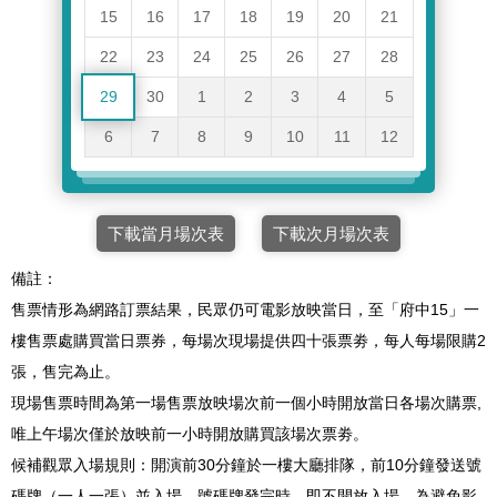
15
16
17
18
19
20
21
22
23
24
25
26
27
28
29
30
1
2
3
4
5
6
7
8
9
10
11
12
下載當月場次表
下載次月場次表
備註：
售票情形為網路訂票結果，民眾仍可電影放映當日，至「府中15」一
樓售票處購買當日票券，每場次現場提供四十張票劵，每人每場限購2
張，售完為止。
現場售票時間為第一場售票放映場次前一個小時開放當日各場次購票,
唯上午場次僅於放映前一小時開放購買該場次票劵。
候補觀眾入場規則：開演前30分鐘於一樓大廳排隊，前10分鐘發送號
碼牌（一人一張）並入場，號碼牌發完時，即不開放入場。為避免影