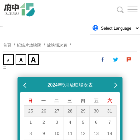
跳
到
主
要
:::
內
容
首頁
紀錄片放映院
放映場次表
區
塊
:::
跳過放映場次表
上個月
2024年9月放映場次表
下個月
日
一
二
三
四
五
六
25
26
27
28
29
30
31
1
2
3
4
5
6
7
8
9
10
11
12
13
14