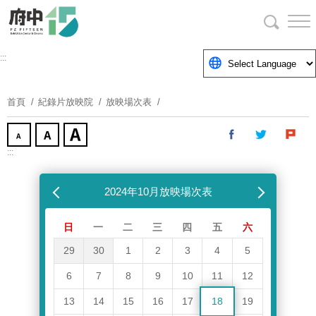
跳
到
主
要
:::
內
容
首頁
紀錄片放映院
放映場次表
區
塊
:::
跳過放映場次表
上個月
2024年10月放映場次表
下個月
日
一
二
三
四
五
六
29
30
1
2
3
4
5
6
7
8
9
10
11
12
13
14
15
16
17
18
19