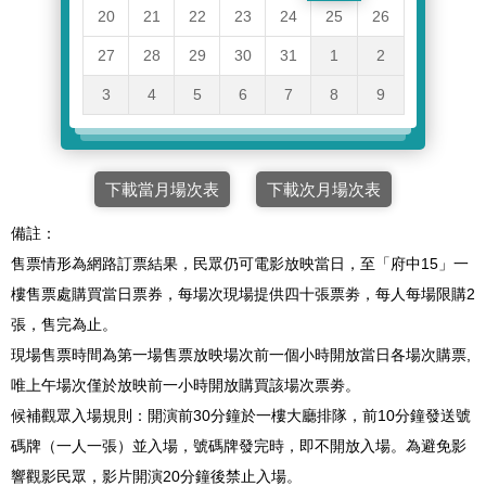
20
21
22
23
24
25
26
27
28
29
30
31
1
2
3
4
5
6
7
8
9
下載當月場次表
下載次月場次表
備註：
售票情形為網路訂票結果，民眾仍可電影放映當日，至「府中15」一
樓售票處購買當日票券，每場次現場提供四十張票劵，每人每場限購2
張，售完為止。
現場售票時間為第一場售票放映場次前一個小時開放當日各場次購票,
唯上午場次僅於放映前一小時開放購買該場次票劵。
候補觀眾入場規則：開演前30分鐘於一樓大廳排隊，前10分鐘發送號
碼牌（一人一張）並入場，號碼牌發完時，即不開放入場。為避免影
響觀影民眾，影片開演20分鐘後禁止入場。