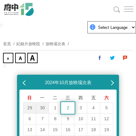
跳
到
主
要
:::
內
容
首頁
紀錄片放映院
放映場次表
區
塊
:::
跳過放映場次表
上個月
2024年10月放映場次表
下個月
日
一
二
三
四
五
六
29
30
1
2
3
4
5
6
7
8
9
10
11
12
13
14
15
16
17
18
19