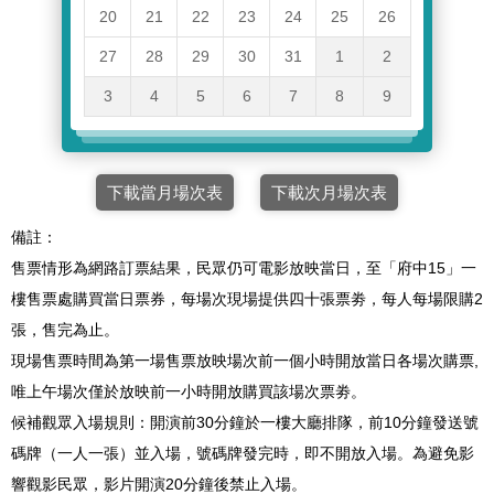
20
21
22
23
24
25
26
27
28
29
30
31
1
2
3
4
5
6
7
8
9
下載當月場次表
下載次月場次表
備註：
售票情形為網路訂票結果，民眾仍可電影放映當日，至「府中15」一
樓售票處購買當日票券，每場次現場提供四十張票劵，每人每場限購2
張，售完為止。
現場售票時間為第一場售票放映場次前一個小時開放當日各場次購票,
唯上午場次僅於放映前一小時開放購買該場次票劵。
候補觀眾入場規則：開演前30分鐘於一樓大廳排隊，前10分鐘發送號
碼牌（一人一張）並入場，號碼牌發完時，即不開放入場。為避免影
響觀影民眾，影片開演20分鐘後禁止入場。