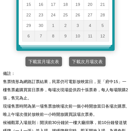
15
16
17
18
19
20
21
22
23
24
25
26
27
28
29
30
1
2
3
4
5
6
7
8
9
10
11
12
下載當月場次表
下載次月場次表
備註：
售票情形為網路訂票結果，民眾仍可電影放映當日，至「府中15」一
樓售票處購買當日票券，每場次現場提供四十張票劵，每人每場限購2
張，售完為止。
現場售票時間為第一場售票放映場次前一個小時開放當日各場次購票,
唯上午場次僅於放映前一小時開放購買該場次票劵。
候補觀眾入場規則：開演前30分鐘於一樓大廳排隊，前10分鐘發送號
碼牌（一人一張）並入場，號碼牌發完時，即不開放入場。為避免影