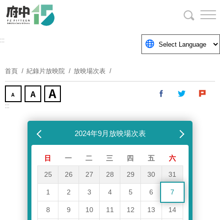
跳
到
主
要
:::
內
容
首頁
紀錄片放映院
放映場次表
區
塊
:::
跳過放映場次表
上個月
2024年9月放映場次表
下個月
日
一
二
三
四
五
六
25
26
27
28
29
30
31
1
2
3
4
5
6
7
8
9
10
11
12
13
14