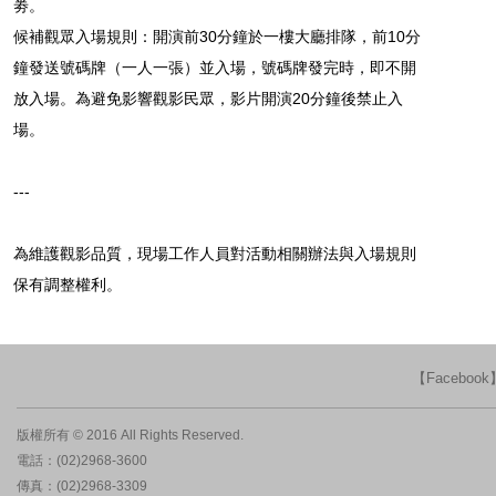
劵。
候補觀眾入場規則：開演前30分鐘於一樓大廳排隊，前10分
鐘發送號碼牌（一人一張）並入場，號碼牌發完時，即不開
放入場。為避免影響觀影民眾，影片開演20分鐘後禁止入
場。
---
為維護觀影品質，現場工作人員對活動相關辦法與入場規則
保有調整權利。
【Faceboo
版權所有 © 2016 All Rights Reserved.
電話：(02)2968-3600
傳真：(02)2968-3309