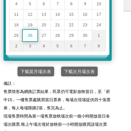
4
5
6
7
8
9
10
11
12
13
14
15
16
17
18
19
20
21
22
23
24
25
26
27
28
29
30
1
2
3
4
5
6
7
8
下載當月場次表
下載次月場次表
備註：
售票情形為網路訂票結果，民眾仍可電影放映當日，至「府
中15」一樓售票處購買當日票券，每場次現場提供四十張票
劵，每人每場限購2張，售完為止。
現場售票時間為第一場售票放映場次前一個小時開放當日各
場次購票,唯上午場次僅於放映前一小時開放購買該場次票