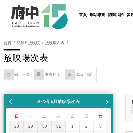
跳
到
首頁
網站導覽
認識我們
參
:::
Powered by
Translate
主
要
內
容
首頁
紀錄片放映院
放映場次表
區
塊
放映場次表
回上一頁
友善列印
RSS 訂閱
:::
跳過放映場次表
列表
月
2023年6月放映場次表
下個月
日
一
二
三
四
五
六
28
29
30
31
1
2
3