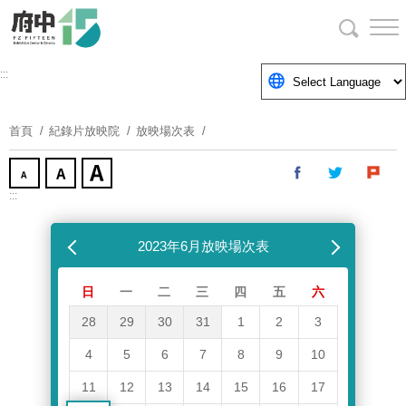
跳
到
主
要
:::
內
容
首頁
紀錄片放映院
放映場次表
區
塊
:::
跳過放映場次表
上個月
2023年6月放映場次表
下個月
日
一
二
三
四
五
六
28
29
30
31
1
2
3
4
5
6
7
8
9
10
11
12
13
14
15
16
17