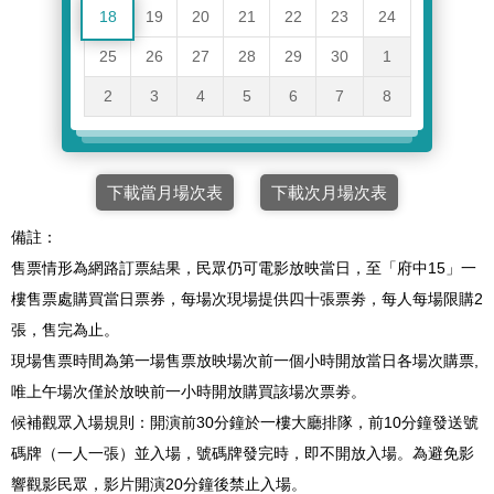
18
19
20
21
22
23
24
25
26
27
28
29
30
1
2
3
4
5
6
7
8
下載當月場次表
下載次月場次表
備註：
售票情形為網路訂票結果，民眾仍可電影放映當日，至「府中15」一
樓售票處購買當日票券，每場次現場提供四十張票劵，每人每場限購2
張，售完為止。
現場售票時間為第一場售票放映場次前一個小時開放當日各場次購票,
唯上午場次僅於放映前一小時開放購買該場次票劵。
候補觀眾入場規則：開演前30分鐘於一樓大廳排隊，前10分鐘發送號
碼牌（一人一張）並入場，號碼牌發完時，即不開放入場。為避免影
響觀影民眾，影片開演20分鐘後禁止入場。