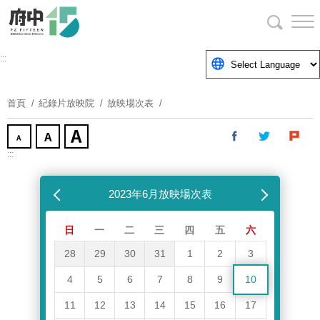
跳
到
主
要
:::
內
容
首頁
紀錄片放映院
放映場次表
區
塊
:::
跳過放映場次表
上個月
2023年6月放映場次表
下個月
日
一
二
三
四
五
六
28
29
30
31
1
2
3
4
5
6
7
8
9
10
11
12
13
14
15
16
17