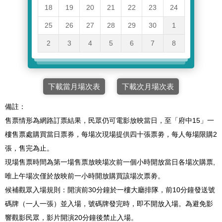
18
19
20
21
22
23
24
25
26
27
28
29
30
1
2
3
4
5
6
7
8
下載當月場次表
下載次月場次表
備註：
售票情形為網路訂票結果，民眾仍可電影放映當日，至「府中15」一
樓售票處購買當日票券，每場次現場提供四十張票劵，每人每場限購2
張，售完為止。
現場售票時間為第一場售票放映場次前一個小時開放當日各場次購票,
唯上午場次僅於放映前一小時開放購買該場次票劵。
候補觀眾入場規則：開演前30分鐘於一樓大廳排隊，前10分鐘發送號
碼牌（一人一張）並入場，號碼牌發完時，即不開放入場。為避免影
響觀影民眾，影片開演20分鐘後禁止入場。