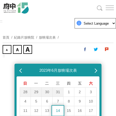
跳
到
主
要
:::
內
容
首頁
紀錄片放映院
放映場次表
區
塊
:::
跳過放映場次表
上個月
2023年6月放映場次表
下個月
日
一
二
三
四
五
六
28
29
30
31
1
2
3
4
5
6
7
8
9
10
11
12
13
14
15
16
17