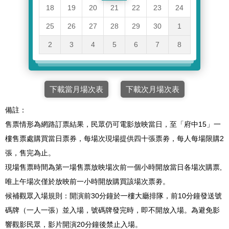
18
19
20
21
22
23
24
25
26
27
28
29
30
1
2
3
4
5
6
7
8
下載當月場次表
下載次月場次表
備註：
售票情形為網路訂票結果，民眾仍可電影放映當日，至「府中15」一
樓售票處購買當日票券，每場次現場提供四十張票劵，每人每場限購2
張，售完為止。
現場售票時間為第一場售票放映場次前一個小時開放當日各場次購票,
唯上午場次僅於放映前一小時開放購買該場次票劵。
候補觀眾入場規則：開演前30分鐘於一樓大廳排隊，前10分鐘發送號
碼牌（一人一張）並入場，號碼牌發完時，即不開放入場。為避免影
響觀影民眾，影片開演20分鐘後禁止入場。