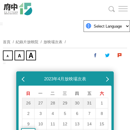
跳
到
主
要
:::
內
容
首頁
紀錄片放映院
放映場次表
區
塊
:::
跳過放映場次表
上個月
2023年4月放映場次表
下個月
日
一
二
三
四
五
六
26
27
28
29
30
31
1
2
3
4
5
6
7
8
9
10
11
12
13
14
15