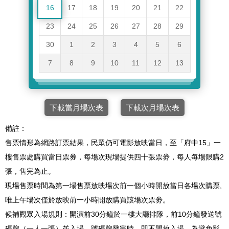
16
17
18
19
20
21
22
23
24
25
26
27
28
29
30
1
2
3
4
5
6
7
8
9
10
11
12
13
下載當月場次表
下載次月場次表
備註：
售票情形為網路訂票結果，民眾仍可電影放映當日，至「府中15」一
樓售票處購買當日票券，每場次現場提供四十張票劵，每人每場限購2
張，售完為止。
現場售票時間為第一場售票放映場次前一個小時開放當日各場次購票,
唯上午場次僅於放映前一小時開放購買該場次票劵。
候補觀眾入場規則：開演前30分鐘於一樓大廳排隊，前10分鐘發送號
碼牌（一人一張）並入場，號碼牌發完時，即不開放入場。為避免影