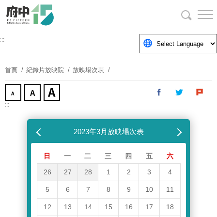
跳
到
主
要
:::
內
容
首頁
紀錄片放映院
放映場次表
區
塊
:::
跳過放映場次表
上個月
2023年3月放映場次表
下個月
日
一
二
三
四
五
六
26
27
28
1
2
3
4
5
6
7
8
9
10
11
12
13
14
15
16
17
18