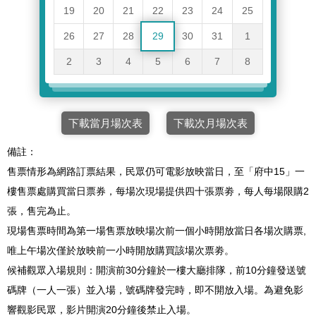
19
20
21
22
23
24
25
26
27
28
29
30
31
1
2
3
4
5
6
7
8
下載當月場次表
下載次月場次表
備註：
售票情形為網路訂票結果，民眾仍可電影放映當日，至「府中15」一
樓售票處購買當日票券，每場次現場提供四十張票劵，每人每場限購2
張，售完為止。
現場售票時間為第一場售票放映場次前一個小時開放當日各場次購票,
唯上午場次僅於放映前一小時開放購買該場次票劵。
候補觀眾入場規則：開演前30分鐘於一樓大廳排隊，前10分鐘發送號
碼牌（一人一張）並入場，號碼牌發完時，即不開放入場。為避免影
響觀影民眾，影片開演20分鐘後禁止入場。