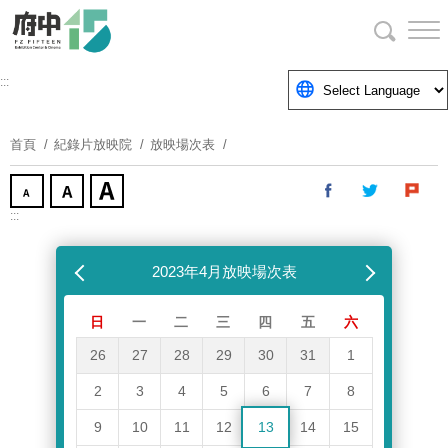
跳
到
主
要
:::
內
容
首頁
紀錄片放映院
放映場次表
區
塊
:::
跳過放映場次表
上個月
2023年4月放映場次表
下個月
日
一
二
三
四
五
六
26
27
28
29
30
31
1
2
3
4
5
6
7
8
9
10
11
12
13
14
15