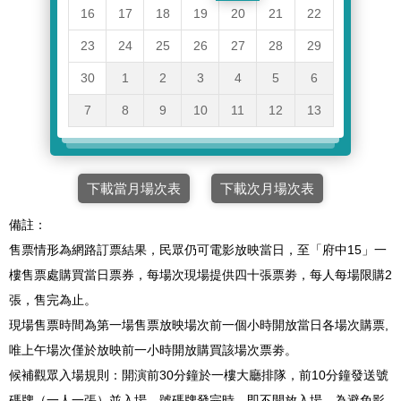
16
17
18
19
20
21
22
23
24
25
26
27
28
29
30
1
2
3
4
5
6
7
8
9
10
11
12
13
下載當月場次表
下載次月場次表
備註：
售票情形為網路訂票結果，民眾仍可電影放映當日，至「府中15」一
樓售票處購買當日票券，每場次現場提供四十張票劵，每人每場限購2
張，售完為止。
現場售票時間為第一場售票放映場次前一個小時開放當日各場次購票,
唯上午場次僅於放映前一小時開放購買該場次票劵。
候補觀眾入場規則：開演前30分鐘於一樓大廳排隊，前10分鐘發送號
碼牌（一人一張）並入場，號碼牌發完時，即不開放入場。為避免影