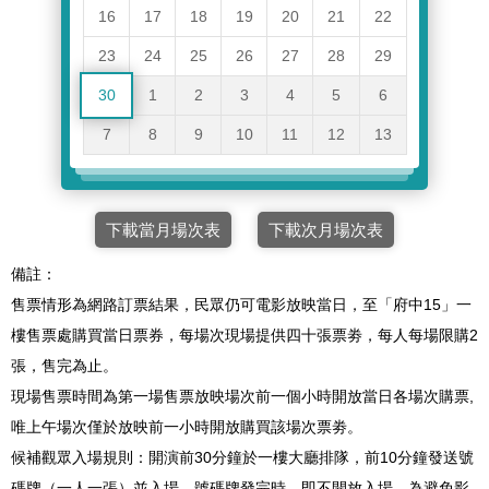
16
17
18
19
20
21
22
23
24
25
26
27
28
29
30
1
2
3
4
5
6
7
8
9
10
11
12
13
下載當月場次表
下載次月場次表
備註：
售票情形為網路訂票結果，民眾仍可電影放映當日，至「府中15」一
樓售票處購買當日票券，每場次現場提供四十張票劵，每人每場限購2
張，售完為止。
現場售票時間為第一場售票放映場次前一個小時開放當日各場次購票,
唯上午場次僅於放映前一小時開放購買該場次票劵。
候補觀眾入場規則：開演前30分鐘於一樓大廳排隊，前10分鐘發送號
碼牌（一人一張）並入場，號碼牌發完時，即不開放入場。為避免影