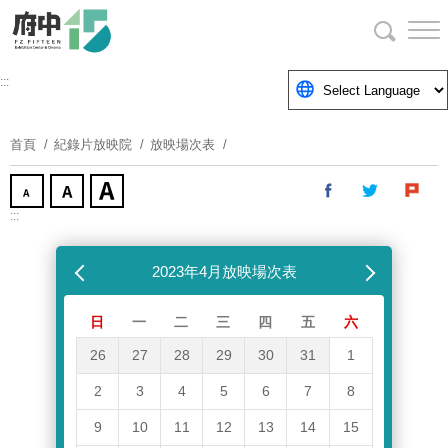
跳
到
主
要
:::
內
容
首頁
紀錄片放映院
放映場次表
區
塊
:::
跳過放映場次表
上個月
2023年4月放映場次表
下個月
日
一
二
三
四
五
六
26
27
28
29
30
31
1
2
3
4
5
6
7
8
9
10
11
12
13
14
15