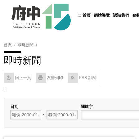
跳
到
首頁
網站導覽
認識我們
參
:::
Powered by
Translate
主
要
內
容
首頁
即時新聞
區
塊
即時新聞
回上一頁
友善列印
RSS 訂閱
:::
日期
關鍵字
開始日期
~
結束日期