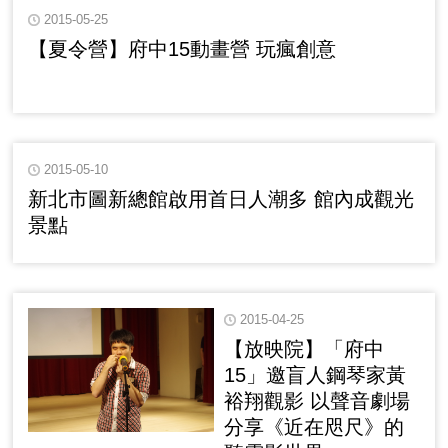
2015-05-25
【夏令營】府中15動畫營 玩瘋創意
2015-05-10
新北市圖新總館啟用首日人潮多 館內成觀光
景點
2015-04-25
【放映院】「府中
15」邀盲人鋼琴家黃
裕翔觀影 以聲音劇場
分享《近在咫尺》的