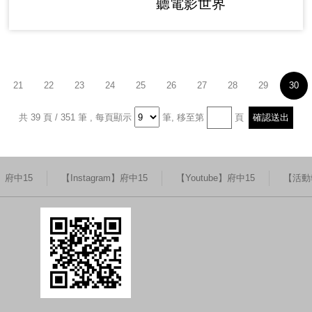
聽電影世界
21
22
23
24
25
26
27
28
29
30
共 39 頁 / 351 筆
,
每頁顯示
筆,
移至第
頁
k】府中15
【Instagram】府中15
【Youtube】府中15
【活動