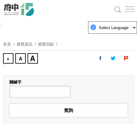
跳
到
主
要
:::
內
容
首頁
展覽資訊
展覽回顧
區
塊
:::
關鍵字