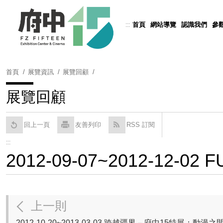
跳
到
首頁
網站導覽
認識我們
參
:::
Powered by
Translate
主
要
內
容
首頁
展覽資訊
展覽回顧
區
塊
展覽回顧
回上一頁
友善列印
RSS 訂閱
:::
2012-09-07~2012-12-0
上一則
2012-10-20~2013-03-03 跨越疆界－府中15特展：動漫之