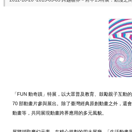
「FUN 動奇蹟」特展，以大眾普及教育、鼓勵親子互動
70 部動畫片參與展出。除了臺灣經典原創動畫之外，
動畫等，共同展現動畫跨界應用的多元風貌。
展覽擷取魔幻元素，在精心規劃的四大展廳─「生活動畫