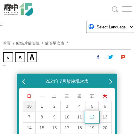
跳
到
主
要
:::
內
容
首頁
紀錄片放映院
放映場次表
區
塊
:::
跳過放映場次表
上個月
2024年7月放映場次表
下個月
日
一
二
三
四
五
六
30
1
2
3
4
5
6
7
8
9
10
11
12
13
14
15
16
17
18
19
20