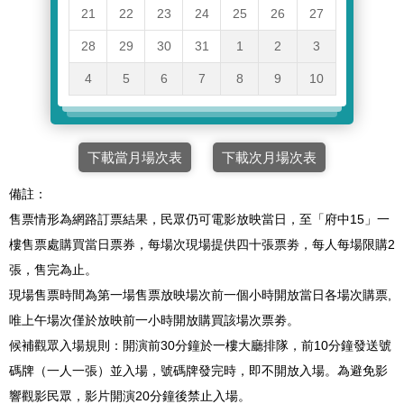
21
22
23
24
25
26
27
28
29
30
31
1
2
3
4
5
6
7
8
9
10
下載當月場次表
下載次月場次表
備註：
售票情形為網路訂票結果，民眾仍可電影放映當日，至「府中15」一
樓售票處購買當日票券，每場次現場提供四十張票劵，每人每場限購2
張，售完為止。
現場售票時間為第一場售票放映場次前一個小時開放當日各場次購票,
唯上午場次僅於放映前一小時開放購買該場次票劵。
候補觀眾入場規則：開演前30分鐘於一樓大廳排隊，前10分鐘發送號
碼牌（一人一張）並入場，號碼牌發完時，即不開放入場。為避免影
響觀影民眾，影片開演20分鐘後禁止入場。