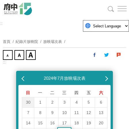
跳
到
主
要
:::
內
容
首頁
紀錄片放映院
放映場次表
區
塊
:::
跳過放映場次表
上個月
2024年7月放映場次表
下個月
日
一
二
三
四
五
六
30
1
2
3
4
5
6
7
8
9
10
11
12
13
14
15
16
17
18
19
20