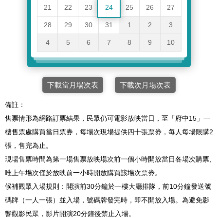
21
22
23
24
25
26
27
28
29
30
31
1
2
3
4
5
6
7
8
9
10
下載當月場次表
下載次月場次表
備註：
售票情形為網路訂票結果，民眾仍可電影放映當日，至「府中15」一
樓售票處購買當日票券，每場次現場提供四十張票劵，每人每場限購2
張，售完為止。
現場售票時間為第一場售票放映場次前一個小時開放當日各場次購票,
唯上午場次僅於放映前一小時開放購買該場次票劵。
候補觀眾入場規則：開演前30分鐘於一樓大廳排隊，前10分鐘發送號
碼牌（一人一張）並入場，號碼牌發完時，即不開放入場。為避免影
響觀影民眾，影片開演20分鐘後禁止入場。