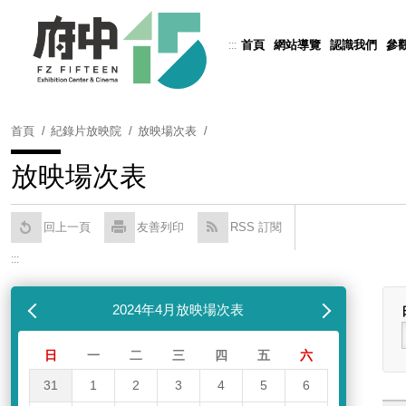
跳
到
首頁
網站導覽
認識我們
參
:::
Powered by
Translate
主
要
內
容
首頁
紀錄片放映院
放映場次表
區
塊
放映場次表
回上一頁
友善列印
RSS 訂閱
:::
跳過放映場次表
列表
月
2024年4月放映場次表
下個月
日
一
二
三
四
五
六
31
1
2
3
4
5
6