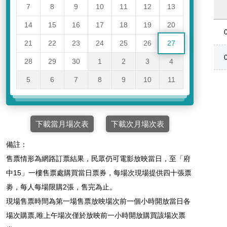
7
8
9
10
11
12
13
14
15
16
17
18
19
20
21
22
23
24
25
26
27
28
29
30
1
2
3
4
5
6
7
8
9
10
11
下載當月場次表
下載次月場次表
備註：
售票情形為網路訂票結果，民眾仍可電影放映當日，至「府
中15」一樓售票處購買當日票券，每場次現場提供四十張票
劵，每人每場限購2張，售完為止。
現場售票時間為第一場售票放映場次前一個小時開放當日各
場次購票,唯上午場次僅於放映前一小時開放購買該場次票