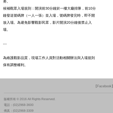
劵。
候補觀眾入場規則：開演前30分鐘於一樓大廳排隊，前10分
鐘發送號碼牌（一人一張）並入場，號碼牌發完時，即不開
放入場。為避免影響觀影民眾，影片開演20分鐘後禁止入
場。
---
為維護觀影品質，現場工作人員對活動相關辦法與入場規則
保有調整權利。
【Faceboo
版權所有 © 2016 All Rights Reserved.
電話：(02)2968-3600
傳真：(02)2968-3309