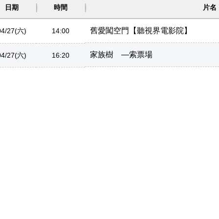
日期
時間
片名
舊愛闖空門【聽視界電影院】
04/27(六)
14:00
家族樹 —索票場
04/27(六)
16:20