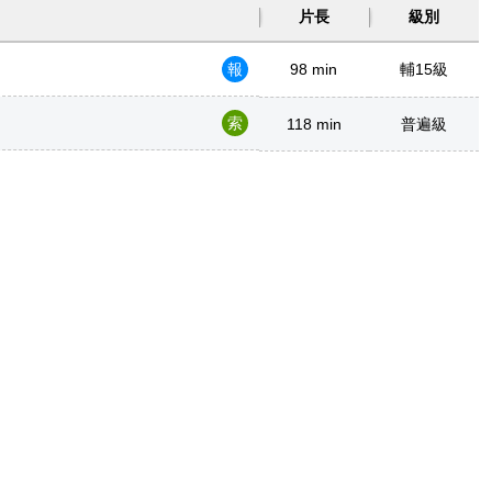
片長
級別
報
98 min
輔15級
索
118 min
普遍級