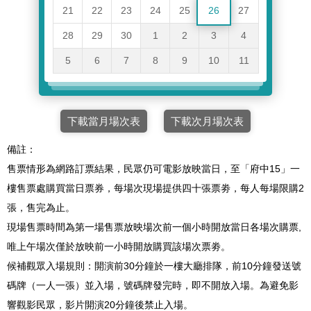
21
22
23
24
25
26
27
28
29
30
1
2
3
4
5
6
7
8
9
10
11
下載當月場次表
下載次月場次表
備註：
售票情形為網路訂票結果，民眾仍可電影放映當日，至「府中15」一
樓售票處購買當日票券，每場次現場提供四十張票劵，每人每場限購2
張，售完為止。
現場售票時間為第一場售票放映場次前一個小時開放當日各場次購票,
唯上午場次僅於放映前一小時開放購買該場次票劵。
候補觀眾入場規則：開演前30分鐘於一樓大廳排隊，前10分鐘發送號
碼牌（一人一張）並入場，號碼牌發完時，即不開放入場。為避免影
響觀影民眾，影片開演20分鐘後禁止入場。