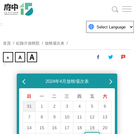
跳
到
主
要
:::
內
容
首頁
紀錄片放映院
放映場次表
區
塊
:::
跳過放映場次表
上個月
2024年4月放映場次表
下個月
日
一
二
三
四
五
六
31
1
2
3
4
5
6
7
8
9
10
11
12
13
14
15
16
17
18
19
20