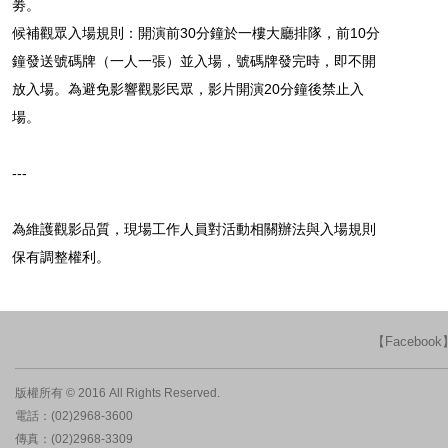
劵。
候補觀眾入場規則：開演前30分鐘於一樓大廳排隊，前10分
鐘發送號碼牌（一人一張）並入場，號碼牌發完時，即不開
放入場。為避免影響觀影民眾，影片開演20分鐘後禁止入
場。
---
為維護觀影品質，現場工作人員對活動相關辦法與入場規則
保有調整權利。
【Faceboo
版權所有 © 2016 All Rights Reserved.
電話：(02)2968-3600
傳真：(02)2968-3309