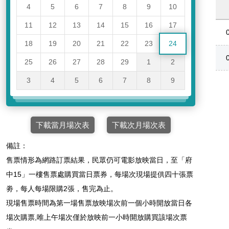
4
5
6
7
8
9
10
11
12
13
14
15
16
17
18
19
20
21
22
23
24
25
26
27
28
29
1
2
3
4
5
6
7
8
9
下載當月場次表
下載次月場次表
備註：
售票情形為網路訂票結果，民眾仍可電影放映當日，至「府
中15」一樓售票處購買當日票券，每場次現場提供四十張票
劵，每人每場限購2張，售完為止。
現場售票時間為第一場售票放映場次前一個小時開放當日各
場次購票,唯上午場次僅於放映前一小時開放購買該場次票