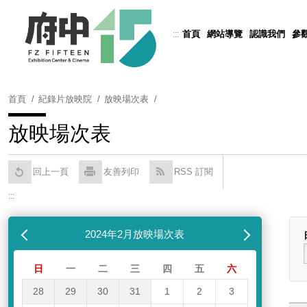
跳
到
首頁
網站導覽
認識我們
參
:::
Powered by
Translate
主
要
內
容
首頁
紀錄片放映院
放映場次表
區
塊
放映場次表
回上一頁
友善列印
RSS 訂閱
:::
跳過放映場次表
列表
月
2024年2月放映場次表
下個月
日
一
二
三
四
五
六
28
29
30
31
1
2
3