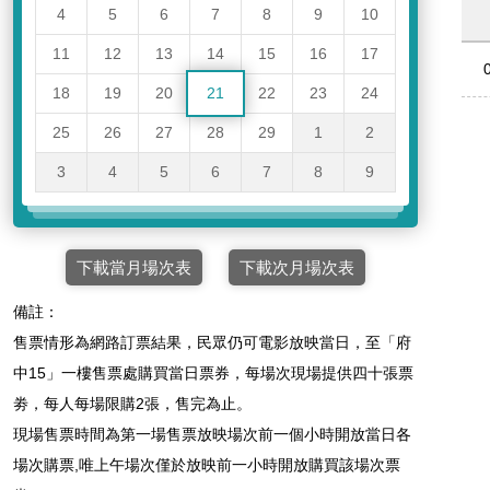
4
5
6
7
8
9
10
11
12
13
14
15
16
17
18
19
20
21
22
23
24
25
26
27
28
29
1
2
3
4
5
6
7
8
9
下載當月場次表
下載次月場次表
備註：
售票情形為網路訂票結果，民眾仍可電影放映當日，至「府
中15」一樓售票處購買當日票券，每場次現場提供四十張票
劵，每人每場限購2張，售完為止。
現場售票時間為第一場售票放映場次前一個小時開放當日各
場次購票,唯上午場次僅於放映前一小時開放購買該場次票