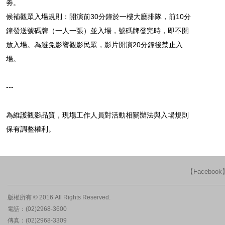
劵。
候補觀眾入場規則：開演前30分鐘於一樓大廳排隊，前10分
鐘發送號碼牌（一人一張）並入場，號碼牌發完時，即不開
放入場。為避免影響觀影民眾，影片開演20分鐘後禁止入
場。
---
為維護觀影品質，現場工作人員對活動相關辦法與入場規則
保有調整權利。
【Faceboo
版權所有 © 2016 All Rights Reserved.
電話：(02)2968-3600
傳真：(02)2968-3309