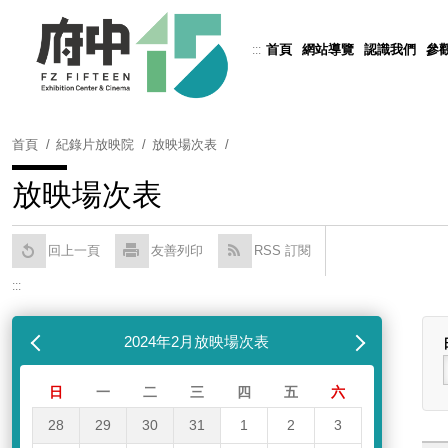
跳
到
首頁
網站導覽
認識我們
參
:::
Powered by
Translate
主
要
內
容
首頁
紀錄片放映院
放映場次表
區
塊
放映場次表
回上一頁
友善列印
RSS 訂閱
:::
跳過放映場次表
列表
月
2024年2月放映場次表
下個月
日
一
二
三
四
五
六
28
29
30
31
1
2
3