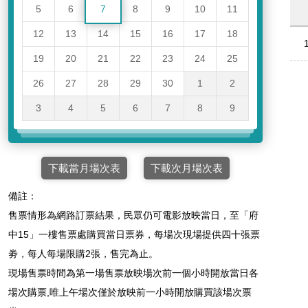
5
6
7
8
9
10
11
12
13
14
15
16
17
18
19
20
21
22
23
24
25
26
27
28
29
30
1
2
3
4
5
6
7
8
9
下載當月場次表
下載次月場次表
備註：
售票情形為網路訂票結果，民眾仍可電影放映當日，至「府
中15」一樓售票處購買當日票券，每場次現場提供四十張票
劵，每人每場限購2張，售完為止。
現場售票時間為第一場售票放映場次前一個小時開放當日各
場次購票,唯上午場次僅於放映前一小時開放購買該場次票