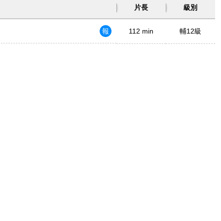
片長
級別
報
112 min
輔12級