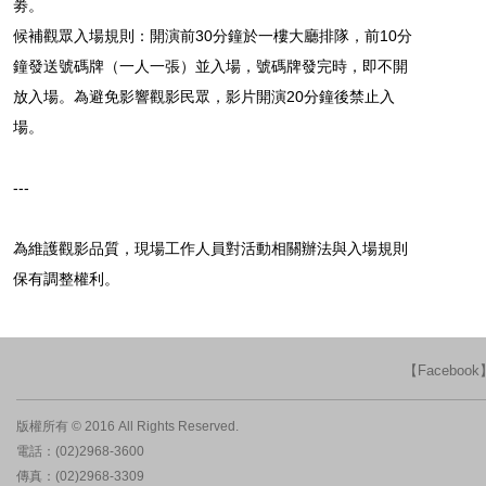
劵。
候補觀眾入場規則：開演前30分鐘於一樓大廳排隊，前10分
鐘發送號碼牌（一人一張）並入場，號碼牌發完時，即不開
放入場。為避免影響觀影民眾，影片開演20分鐘後禁止入
場。
---
為維護觀影品質，現場工作人員對活動相關辦法與入場規則
保有調整權利。
【Faceboo
版權所有 © 2016 All Rights Reserved.
電話：(02)2968-3600
傳真：(02)2968-3309