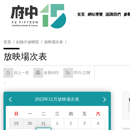
跳
到
首頁
網站導覽
認識我們
參
:::
Powered by
Translate
主
要
內
容
首頁
紀錄片放映院
放映場次表
區
塊
放映場次表
回上一頁
友善列印
RSS 訂閱
:::
跳過放映場次表
列表
月
2023年11月放映場次表
下個月
日
一
二
三
四
五
六
29
30
31
1
2
3
4