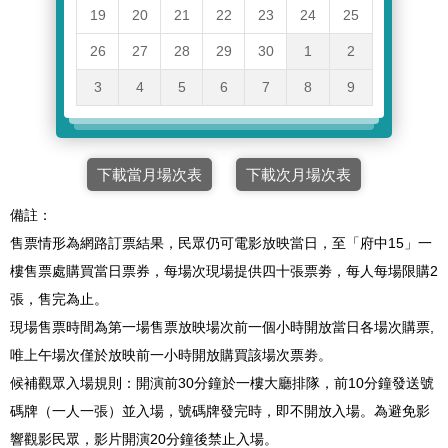
19
20
21
22
23
24
25
26
27
28
29
30
1
2
3
4
5
6
7
8
9
下載當月場次表
下載次月場次表
備註：
售票情形為網路訂票結果，民眾仍可電影放映當日，至「府中15」一
樓售票處購買當日票券，每場次現場提供四十張票劵，每人每場限購2
張，售完為止。
現場售票時間為第一場售票放映場次前一個小時開放當日各場次購票,
唯上午場次僅於放映前一小時開放購買該場次票劵。
候補觀眾入場規則：開演前30分鐘於一樓大廳排隊，前10分鐘發送號
碼牌（一人一張）並入場，號碼牌發完時，即不開放入場。為避免影
響觀影民眾，影片開演20分鐘後禁止入場。