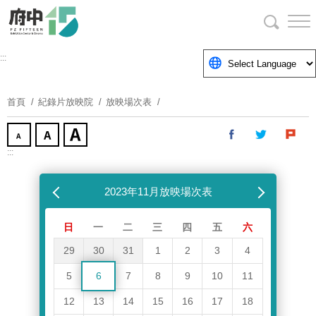
跳
到
主
要
:::
內
容
首頁
紀錄片放映院
放映場次表
區
塊
:::
跳過放映場次表
上個月
2023年11月放映場次表
下個月
日
一
二
三
四
五
六
29
30
31
1
2
3
4
5
6
7
8
9
10
11
12
13
14
15
16
17
18