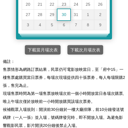
20
21
22
23
24
25
26
27
28
29
30
31
1
2
3
4
5
6
7
8
9
下載當月場次表
下載次月場次表
備註：
售票情形為網路訂票結果，民眾仍可電影放映當日，至「府中15」一
樓售票處購買當日票券，每場次現場提供四十張票劵，每人每場限購2
張，售完為止。
現場售票時間為第一場售票放映場次前一個小時開放當日各場次購票,
唯上午場次僅於放映前一小時開放購買該場次票劵。
候補觀眾入場規則：開演前30分鐘於一樓大廳排隊，前10分鐘發送號
碼牌（一人一張）並入場，號碼牌發完時，即不開放入場。為避免影
響觀影民眾，影片開演20分鐘後禁止入場。