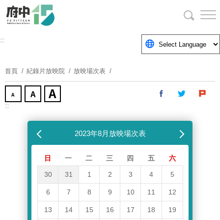
跳
到
主
要
:::
內
容
首頁
紀錄片放映院
放映場次表
區
塊
:::
跳過放映場次表
上個月
2023年8月放映場次表
下個月
日
一
二
三
四
五
六
30
31
1
2
3
4
5
6
7
8
9
10
11
12
13
14
15
16
17
18
19