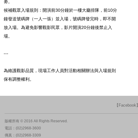
劵。
候補觀眾入場規則：開演前30分鐘於一樓大廳排隊，前10分
鐘發送號碼牌（一人一張）並入場，號碼牌發完時，即不開
放入場。為避免影響觀影民眾，影片開演20分鐘後禁止入
場。
---
為維護觀影品質，現場工作人員對活動相關辦法與入場規則
保有調整權利。
【Faceboo
版權所有 © 2016 All Rights Reserved.
電話：(02)2968-3600
傳真：(02)2968-3309