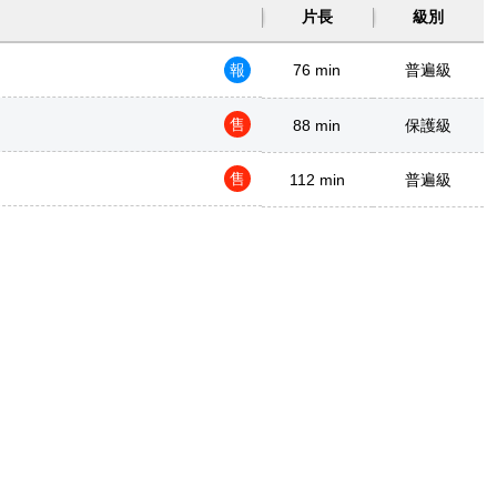
片長
級別
報
76 min
普遍級
售
88 min
保護級
售
112 min
普遍級