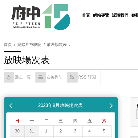
跳
到
首頁
網站導覽
認識我們
參
:::
Powered by
Translate
主
要
內
容
首頁
紀錄片放映院
放映場次表
區
塊
放映場次表
回上一頁
友善列印
RSS 訂閱
:::
跳過放映場次表
列表
月
2023年8月放映場次表
下個月
日
一
二
三
四
五
六
30
31
1
2
3
4
5