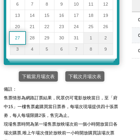
6
7
8
9
10
11
12
13
14
15
16
17
18
19
20
21
22
23
24
25
26
27
28
29
30
31
1
2
3
4
5
6
7
8
9
下載當月場次表
下載次月場次表
備註：
售票情形為網路訂票結果，民眾仍可電影放映當日，至「府
中15」一樓售票處購買當日票券，每場次現場提供四十張票
劵，每人每場限購2張，售完為止。
現場售票時間為第一場售票放映場次前一個小時開放當日各
場次購票,唯上午場次僅於放映前一小時開放購買該場次票