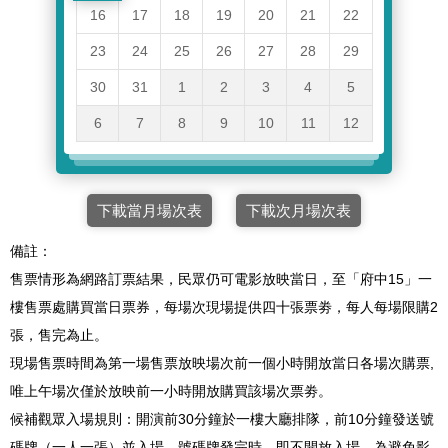
16
17
18
19
20
21
22
23
24
25
26
27
28
29
30
31
1
2
3
4
5
6
7
8
9
10
11
12
下載當月場次表
下載次月場次表
備註：
售票情形為網路訂票結果，民眾仍可電影放映當日，至「府中15」一
樓售票處購買當日票券，每場次現場提供四十張票劵，每人每場限購2
張，售完為止。
現場售票時間為第一場售票放映場次前一個小時開放當日各場次購票,
唯上午場次僅於放映前一小時開放購買該場次票劵。
候補觀眾入場規則：開演前30分鐘於一樓大廳排隊，前10分鐘發送號
碼牌（一人一張）並入場，號碼牌發完時，即不開放入場。為避免影