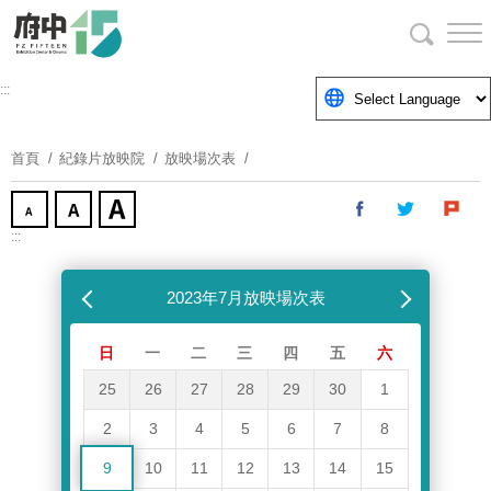
跳
到
主
要
:::
內
容
首頁
紀錄片放映院
放映場次表
區
塊
:::
跳過放映場次表
上個月
2023年7月放映場次表
下個月
日
一
二
三
四
五
六
25
26
27
28
29
30
1
2
3
4
5
6
7
8
9
10
11
12
13
14
15