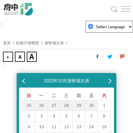
跳
到
主
要
:::
內
容
首頁
紀錄片放映院
放映場次表
區
塊
:::
跳過放映場次表
上個月
2022年10月放映場次表
下個月
日
一
二
三
四
五
六
25
26
27
28
29
30
1
2
3
4
5
6
7
8
9
10
11
12
13
14
15