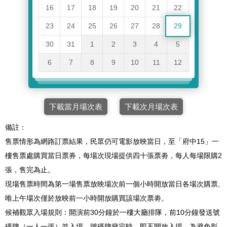
16
17
18
19
20
21
22
23
24
25
26
27
28
29
30
31
1
2
3
4
5
6
7
8
9
10
11
12
下載當月場次表
下載次月場次表
備註：
售票情形為網路訂票結果，民眾仍可電影放映當日，至「府中15」一
樓售票處購買當日票券，每場次現場提供四十張票劵，每人每場限購2
張，售完為止。
現場售票時間為第一場售票放映場次前一個小時開放當日各場次購票,
唯上午場次僅於放映前一小時開放購買該場次票劵。
候補觀眾入場規則：開演前30分鐘於一樓大廳排隊，前10分鐘發送號
碼牌（一人一張）並入場，號碼牌發完時，即不開放入場。為避免影