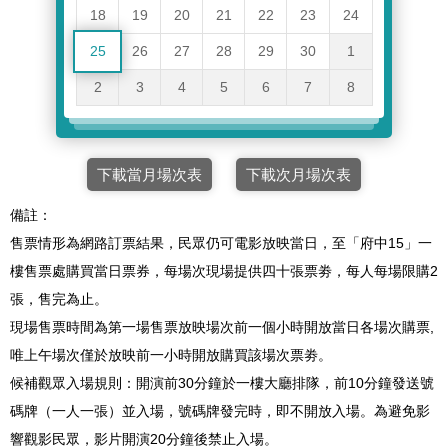
18
19
20
21
22
23
24
25
26
27
28
29
30
1
2
3
4
5
6
7
8
下載當月場次表
下載次月場次表
備註：
售票情形為網路訂票結果，民眾仍可電影放映當日，至「府中15」一
樓售票處購買當日票券，每場次現場提供四十張票劵，每人每場限購2
張，售完為止。
現場售票時間為第一場售票放映場次前一個小時開放當日各場次購票,
唯上午場次僅於放映前一小時開放購買該場次票劵。
候補觀眾入場規則：開演前30分鐘於一樓大廳排隊，前10分鐘發送號
碼牌（一人一張）並入場，號碼牌發完時，即不開放入場。為避免影
響觀影民眾，影片開演20分鐘後禁止入場。