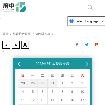
跳
到
主
要
:::
內
容
首頁
紀錄片放映院
放映場次表
區
塊
:::
跳過放映場次表
上個月
2022年9月放映場次表
下個月
日
一
二
三
四
五
六
28
29
30
31
1
2
3
4
5
6
7
8
9
10
11
12
13
14
15
16
17