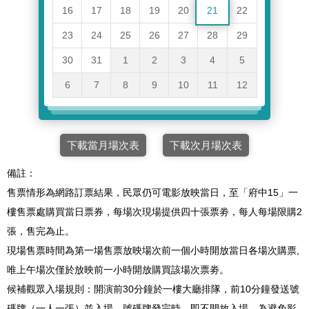
16
17
18
19
20
21
22
23
24
25
26
27
28
29
30
31
1
2
3
4
5
6
7
8
9
10
11
12
下載當月場次表
下載次月場次表
備註：
售票情形為網路訂票結果，民眾仍可電影放映當日，至「府中15」一
樓售票處購買當日票券，每場次現場提供四十張票劵，每人每場限購2
張，售完為止。
現場售票時間為第一場售票放映場次前一個小時開放當日各場次購票,
唯上午場次僅於放映前一小時開放購買該場次票劵。
候補觀眾入場規則：開演前30分鐘於一樓大廳排隊，前10分鐘發送號
碼牌（一人一張）並入場，號碼牌發完時，即不開放入場。為避免影