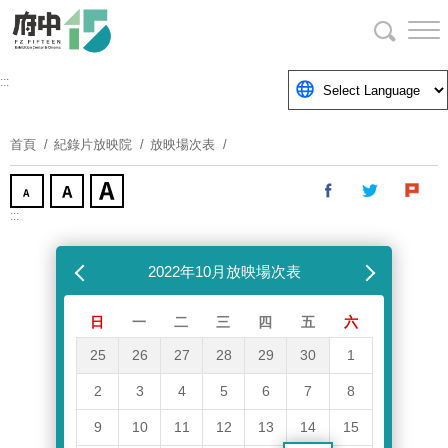
跳
到
主
要
:::
內
容
首頁
紀錄片放映院
放映場次表
區
塊
:::
跳過放映場次表
上個月
2022年10月放映場次表
下個月
日
一
二
三
四
五
六
25
26
27
28
29
30
1
2
3
4
5
6
7
8
9
10
11
12
13
14
15