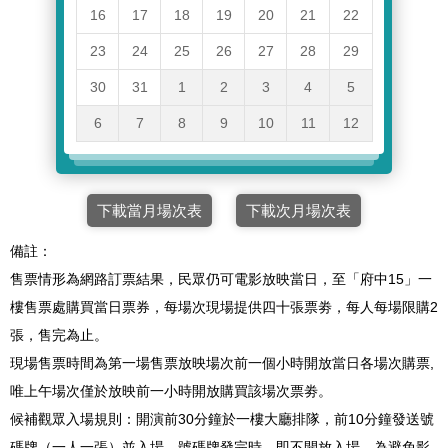
16
17
18
19
20
21
22
23
24
25
26
27
28
29
30
31
1
2
3
4
5
6
7
8
9
10
11
12
下載當月場次表
下載次月場次表
備註：
售票情形為網路訂票結果，民眾仍可電影放映當日，至「府中15」一
樓售票處購買當日票券，每場次現場提供四十張票劵，每人每場限購2
張，售完為止。
現場售票時間為第一場售票放映場次前一個小時開放當日各場次購票,
唯上午場次僅於放映前一小時開放購買該場次票劵。
候補觀眾入場規則：開演前30分鐘於一樓大廳排隊，前10分鐘發送號
碼牌（一人一張）並入場，號碼牌發完時，即不開放入場。為避免影