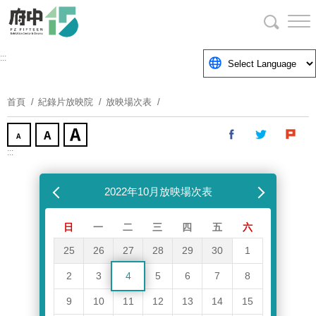
跳
到
主
要
:::
內
容
首頁
紀錄片放映院
放映場次表
區
塊
:::
跳過放映場次表
上個月
2022年10月放映場次表
下個月
日
一
二
三
四
五
六
25
26
27
28
29
30
1
2
3
4
5
6
7
8
9
10
11
12
13
14
15