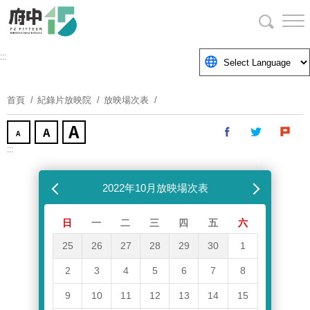
跳
到
主
要
:::
內
容
首頁
紀錄片放映院
放映場次表
區
塊
:::
跳過放映場次表
上個月
2022年10月放映場次表
下個月
日
一
二
三
四
五
六
25
26
27
28
29
30
1
2
3
4
5
6
7
8
9
10
11
12
13
14
15