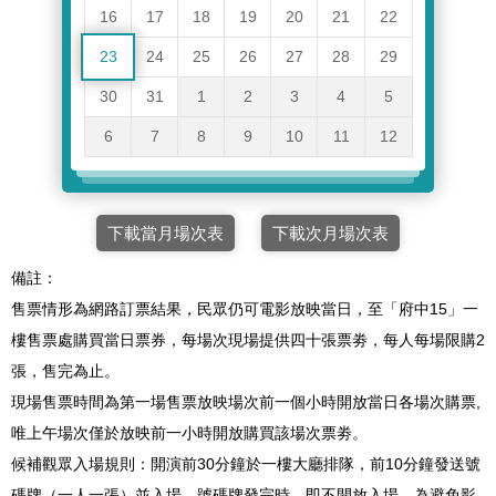
16
17
18
19
20
21
22
23
24
25
26
27
28
29
30
31
1
2
3
4
5
6
7
8
9
10
11
12
下載當月場次表
下載次月場次表
備註：
售票情形為網路訂票結果，民眾仍可電影放映當日，至「府中15」一
樓售票處購買當日票券，每場次現場提供四十張票劵，每人每場限購2
張，售完為止。
現場售票時間為第一場售票放映場次前一個小時開放當日各場次購票,
唯上午場次僅於放映前一小時開放購買該場次票劵。
候補觀眾入場規則：開演前30分鐘於一樓大廳排隊，前10分鐘發送號
碼牌（一人一張）並入場，號碼牌發完時，即不開放入場。為避免影