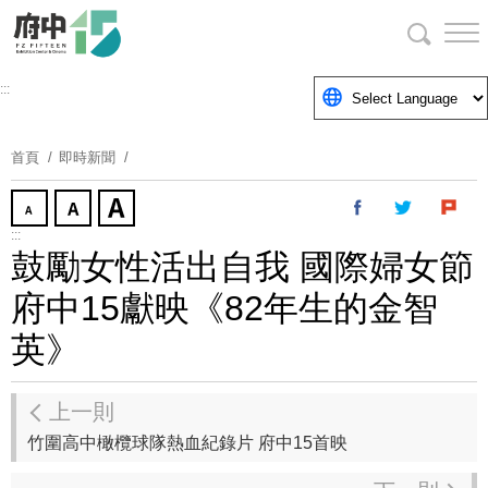
跳
到
主
要
:::
內
容
首頁
即時新聞
區
塊
:::
鼓勵女性活出自我 國際婦女節
府中15獻映《82年生的金智
英》
上一則
竹圍高中橄欖球隊熱血紀錄片 府中15首映