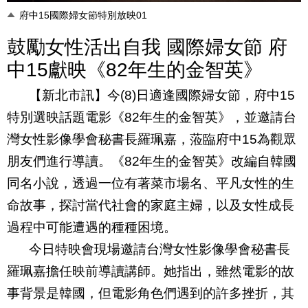
府中15國際婦女節特別放映01
鼓勵女性活出自我 國際婦女節 府
中15獻映《82年生的金智英》
【新北市訊】今
(8)
日適逢國際婦女節，府中
15
特別選映話題電影《
82
年生的金智英》，並邀請台
灣女性影像學會秘書長羅珮嘉，蒞臨府中
15
為觀眾
朋友們進行導讀。《
82
年生的金智英》改編自韓國
同名小說，透過一位有著菜市場名、平凡女性的生
命故事，探討當代社會的家庭主婦，以及女性成長
過程中可能遭遇的種種困境。
今日特映會現場邀請台灣女性影像學會秘書長
羅珮嘉擔任映前導讀講師。她指出，雖然電影的故
事背景是韓國，但電影角色們遇到的許多挫折，其