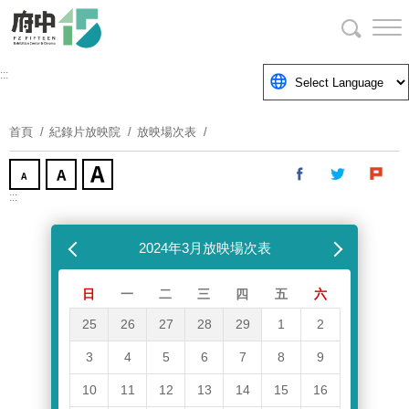
跳
到
主
要
:::
內
容
首頁
紀錄片放映院
放映場次表
區
塊
:::
跳過放映場次表
上個月
2024年3月放映場次表
下個月
日
一
二
三
四
五
六
25
26
27
28
29
1
2
3
4
5
6
7
8
9
10
11
12
13
14
15
16