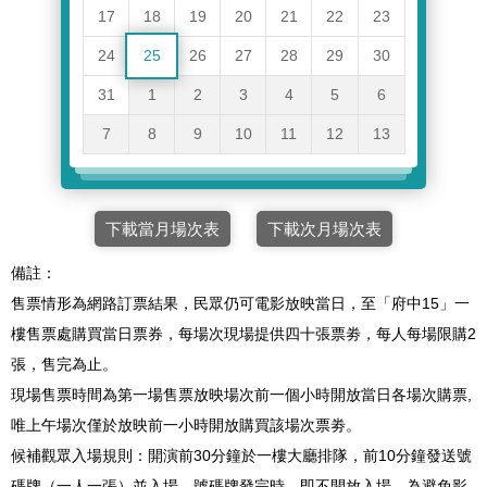
17
18
19
20
21
22
23
24
25
26
27
28
29
30
31
1
2
3
4
5
6
7
8
9
10
11
12
13
下載當月場次表
下載次月場次表
備註：
售票情形為網路訂票結果，民眾仍可電影放映當日，至「府中15」一
樓售票處購買當日票券，每場次現場提供四十張票劵，每人每場限購2
張，售完為止。
現場售票時間為第一場售票放映場次前一個小時開放當日各場次購票,
唯上午場次僅於放映前一小時開放購買該場次票劵。
候補觀眾入場規則：開演前30分鐘於一樓大廳排隊，前10分鐘發送號
碼牌（一人一張）並入場，號碼牌發完時，即不開放入場。為避免影