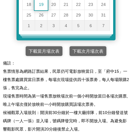
18
19
20
21
22
23
24
25
26
27
28
29
30
31
1
2
3
4
5
6
7
下載當月場次表
下載次月場次表
備註：
售票情形為網路訂票結果，民眾仍可電影放映當日，至「府中15」一
樓售票處購買當日票券，每場次現場提供四十張票劵，每人每場限購2
張，售完為止。
現場售票時間為第一場售票放映場次前一個小時開放當日各場次購票,
唯上午場次僅於放映前一小時開放購買該場次票劵。
候補觀眾入場規則：開演前30分鐘於一樓大廳排隊，前10分鐘發送號
碼牌（一人一張）並入場，號碼牌發完時，即不開放入場。為避免影
響觀影民眾，影片開演20分鐘後禁止入場。