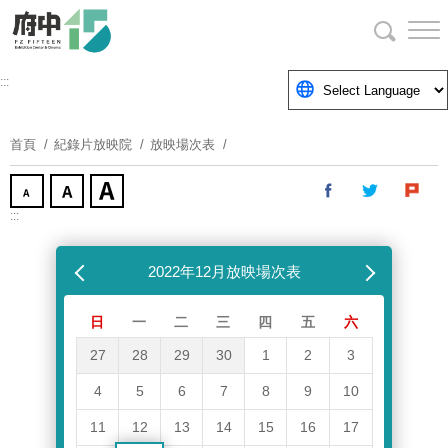
跳
到
主
要
:::
內
容
首頁
紀錄片放映院
放映場次表
區
塊
:::
跳過放映場次表
上個月
2022年12月放映場次表
下個月
日
一
二
三
四
五
六
27
28
29
30
1
2
3
4
5
6
7
8
9
10
11
12
13
14
15
16
17