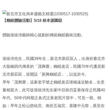
【糊紙體驗活動】5/18 林本源園邸
體驗張徐沛藝師精心規劃的傳統糊紙藝術活動。
張徐沛先生，民國39年生，新北市新莊區人，出身於臺北市
大龍峒四代傳承的「茂興齋」糊紙老店，民國70年代遷居新
北市新莊區，並開設「新興糊紙店」，以迄於今。
早年「茂興齋」這家老字號之糊紙老店堪稱遠近馳名，生意
量相當大，此可從張徐沛先生家中目前仍妥善保存之民國40
年代、50年代時期之各式泛黃老照片當中，可見一斑。例
如：早年之松山慈祐宮、南崁五福宮、基隆中元祭，甚至在