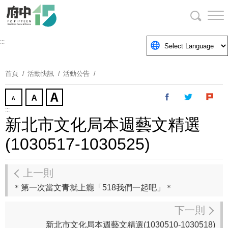
跳
到
主
要
:::
內
容
首頁
活動快訊
活動公告
區
塊
:::
新北市文化局本週藝文精選
(1030517-1030525)
上一則
＊第一次當文青就上癮「518我們一起吧」＊
下一則
新北市文化局本週藝文精選(1030510-1030518)