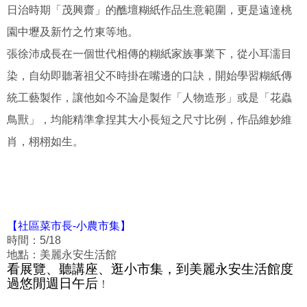
日治時期「茂興齋」的醮壇糊紙作品生意範圍，更是遠達桃
園中壢及新竹之竹東等地。
張徐沛成長在一個世代相傳的糊紙家族事業下，從小耳濡目
染，自幼即聽著祖父不時掛在嘴邊的口訣，開始學習糊紙傳
統工藝製作，讓他如今不論是製作「人物造形」或是「花蟲
鳥獸」，均能精準拿捏其大小長短之尺寸比例，作品維妙維
肖，栩栩如生。
【社區菜市長-
小農市集
】
時間：
5/18
地點：美麗永安生活館
看展覽、聽講座、逛小市集，到美麗永安生活館度
過悠閒週日午后
！