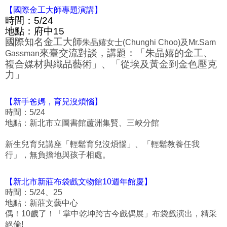
【國際金工大師專題演講】
時間：
5/24
地點：府中
15
國際知名金工大師
朱晶
嬉女士
(
Chunghi Choo
)
及
Mr.Sam
來臺交流對談，講題
：
「朱晶嬉的金工、
Gassman
複合媒材與織品藝術」、「從埃及黃金到金色壓克
力」
【新手爸媽，育兒沒煩惱】
時間：
5/24
地點：新北市立圖書館蘆洲集賢、三峽分館
新生兒育兒講座「輕鬆育兒沒煩惱」、「輕鬆教養任我
行」，無負擔地與孩子相處。
【
新北市新莊布袋戲文物館10
週年館慶】
時間：
5/24
、
25
地點：新莊文藝中心
偶！
10
歲了！「
掌中乾坤跨古今戲偶展」
布袋戲演出，精采
絕倫
!