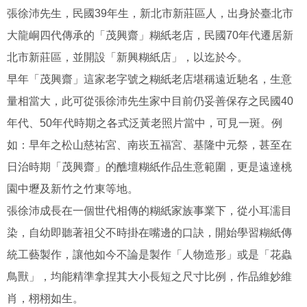
張徐沛先生，民國39年生，新北市新莊區人，出身於臺北市
大龍峒四代傳承的「茂興齋」糊紙老店，民國70年代遷居新
北市新莊區，並開設「新興糊紙店」，以迄於今。
早年「茂興齋」這家老字號之糊紙老店堪稱遠近馳名，生意
量相當大，此可從張徐沛先生家中目前仍妥善保存之民國40
年代、50年代時期之各式泛黃老照片當中，可見一斑。例
如：早年之松山慈祐宮、南崁五福宮、基隆中元祭，甚至在
日治時期「茂興齋」的醮壇糊紙作品生意範圍，更是遠達桃
園中壢及新竹之竹東等地。
張徐沛成長在一個世代相傳的糊紙家族事業下，從小耳濡目
染，自幼即聽著祖父不時掛在嘴邊的口訣，開始學習糊紙傳
統工藝製作，讓他如今不論是製作「人物造形」或是「花蟲
鳥獸」，均能精準拿捏其大小長短之尺寸比例，作品維妙維
肖，栩栩如生。