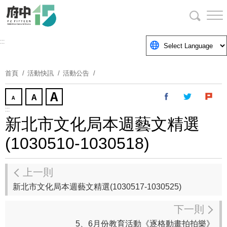
跳
到
主
要
:::
內
容
首頁
活動快訊
活動公告
區
塊
:::
新北市文化局本週藝文精選
(1030510-1030518)
上一則
新北市文化局本週藝文精選(1030517-1030525)
下一則
5、6月份教育活動《逐格動畫拍拍樂》