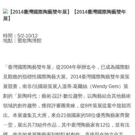
【2014臺灣國際陶藝雙年
展】
時間：5/2-10/12
地點：鶯歌陶博館
「臺灣國際陶藝雙年展」從2004年舉辦迄今，已成為國際動
見觀瞻的指標性國際陶藝大展。2014臺灣國際陶藝雙年展策
展競賽，南非/法國籍策展人溫蒂‧葛爾絲（Wendy Gers）策
劃的「新陶時代：藝術‧設計‧數位趨勢」以陶藝結合其他藝術
領域的創作趨勢，獲得評審團青睞，從8件策展提案中脫穎而
出。本展邀集五大洲，來自21個國家的58位優秀陶藝家齊聚
ㄧ堂，展出共73組件作品，其中臺灣陶藝家有12位，並有法
國、南非的參展陶藝家到館駐村創作，直接與在地文化互