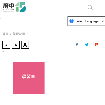
跳
到
主
要
:::
內
容
首頁
學習資源
區
塊
:::
學習單